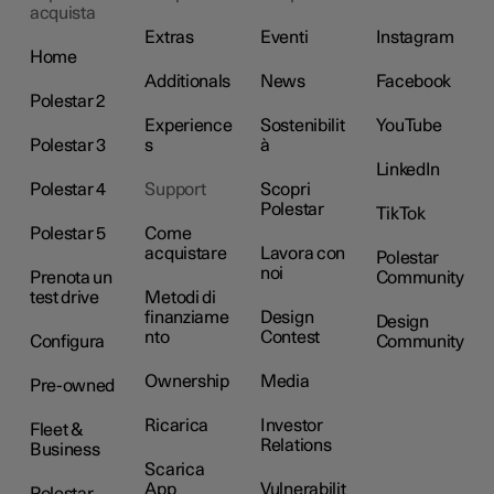
acquista
Extras
Eventi
Instagram
Home
Additionals
News
Facebook
Polestar 2
Experience
Sostenibilit
YouTube
Polestar 3
s
à
LinkedIn
Polestar 4
Support
Scopri
Polestar
TikTok
Polestar 5
Come
acquistare
Lavora con
Polestar
noi
Prenota un
Community
test drive
Metodi di
finanziame
Design
Design
nto
Contest
Configura
Community
Ownership
Media
Pre-owned
Ricarica
Investor
Fleet &
Relations
Business
Scarica
App
Vulnerabilit