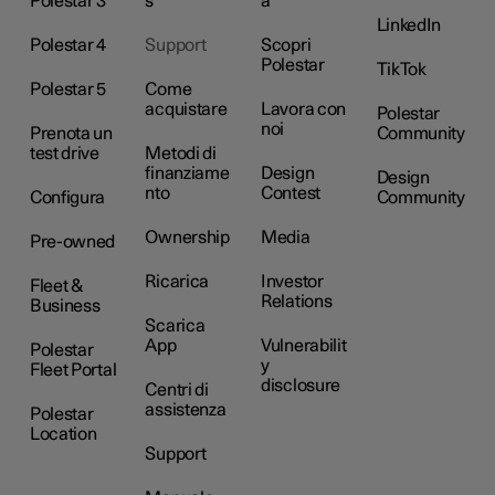
Polestar 3
s
à
LinkedIn
Polestar 4
Support
Scopri
Polestar
TikTok
Polestar 5
Come
acquistare
Lavora con
Polestar
noi
Prenota un
Community
test drive
Metodi di
finanziame
Design
Design
nto
Contest
Configura
Community
Ownership
Media
Pre-owned
Ricarica
Investor
Fleet &
Relations
Business
Scarica
App
Vulnerabilit
Polestar
y
Fleet Portal
disclosure
Centri di
assistenza
Polestar
Location
Support