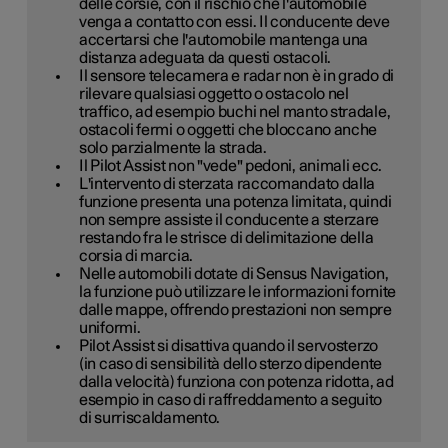
delle corsie, con il rischio che l'automobile
venga a contatto con essi. Il conducente deve
accertarsi che l'automobile mantenga una
distanza adeguata da questi ostacoli.
Il sensore telecamera e radar non è in grado di
rilevare qualsiasi oggetto o ostacolo nel
traffico, ad esempio buchi nel manto stradale,
ostacoli fermi o oggetti che bloccano anche
solo parzialmente la strada.
Il Pilot Assist non "vede" pedoni, animali ecc.
L'intervento di sterzata raccomandato dalla
funzione presenta una potenza limitata, quindi
non sempre assiste il conducente a sterzare
restando fra le strisce di delimitazione della
corsia di marcia.
Nelle automobili dotate di Sensus Navigation,
la funzione può utilizzare le informazioni fornite
dalle mappe, offrendo prestazioni non sempre
uniformi.
Pilot Assist si disattiva quando il servosterzo
(in caso di sensibilità dello sterzo dipendente
dalla velocità) funziona con potenza ridotta, ad
esempio in caso di raffreddamento a seguito
di surriscaldamento.