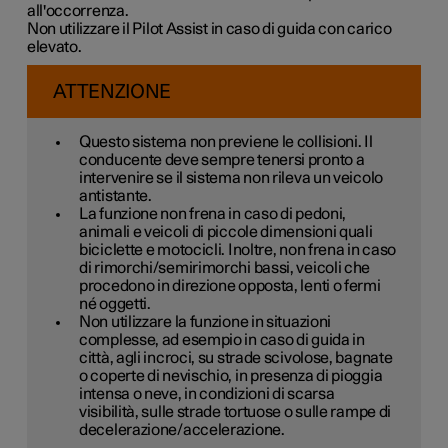
all'occorrenza.
Non utilizzare il Pilot Assist in caso di guida con carico
elevato.
ATTENZIONE
Questo sistema non previene le collisioni. Il
conducente deve sempre tenersi pronto a
intervenire se il sistema non rileva un veicolo
antistante.
La funzione non frena in caso di pedoni,
animali e veicoli di piccole dimensioni quali
biciclette e motocicli. Inoltre, non frena in caso
di rimorchi/semirimorchi bassi, veicoli che
procedono in direzione opposta, lenti o fermi
né oggetti.
Non utilizzare la funzione in situazioni
complesse, ad esempio in caso di guida in
città, agli incroci, su strade scivolose, bagnate
o coperte di nevischio, in presenza di pioggia
intensa o neve, in condizioni di scarsa
visibilità, sulle strade tortuose o sulle rampe di
decelerazione/accelerazione.