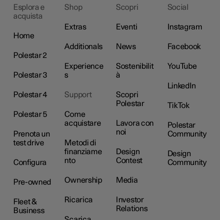
Esplora e
Shop
Scopri
Social
acquista
Extras
Eventi
Instagram
Home
Additionals
News
Facebook
Polestar 2
Experience
Sostenibilit
YouTube
Polestar 3
s
à
LinkedIn
Polestar 4
Support
Scopri
Polestar
TikTok
Polestar 5
Come
acquistare
Lavora con
Polestar
noi
Prenota un
Community
test drive
Metodi di
finanziame
Design
Design
nto
Contest
Configura
Community
Ownership
Media
Pre-owned
Ricarica
Investor
Fleet &
Relations
Business
Scarica