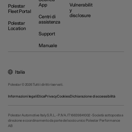
App
Vulnerabilit
Polestar
y
Fleet Portal
disclosure
Centri di
assistenza
Polestar
Location
Support
Manuale
Italia
Polestar © 2026 Tutti i diritti riservati.
Informazioni legali
Etica
Privacy
Cookies
Dichiarazione di accessibilità
Polestar Automotive Italy S.R.L. - P.IVA. IT 16639841002 - Società sottoposta a
direzione e coordinamento da parte del socio unico Polestar Performance
AB