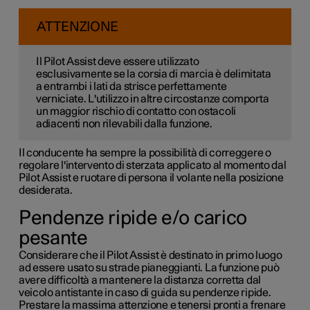
ATTENZIONE
Il Pilot Assist deve essere utilizzato
esclusivamente se la corsia di marcia è delimitata
a entrambi i lati da strisce perfettamente
verniciate. L'utilizzo in altre circostanze comporta
un maggior rischio di contatto con ostacoli
adiacenti non rilevabili dalla funzione.
Il conducente ha sempre la possibilità di correggere o
regolare l'intervento di sterzata applicato al momento dal
Pilot Assist e ruotare di persona il volante nella posizione
desiderata.
Pendenze ripide e/o carico
pesante
Considerare che il Pilot Assist è destinato in primo luogo
ad essere usato su strade pianeggianti. La funzione può
avere difficoltà a mantenere la distanza corretta dal
veicolo antistante in caso di guida su pendenze ripide.
Prestare la massima attenzione e tenersi pronti a frenare