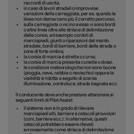
raccordi di uscita.
in caso di lavori stradali o improvvise
variazioni della carreggiata, per es. quando le
linee non demarcano più il corretto percorso.
sulla carreggiata o vicino a essa vi sono bordi
o altre linee oltre alle strisce di delimitazione
delle corsie, ad esempio cordoli di
marciapiedi, giunti o riparazioni del manto
stradale, bordi di barriere, bordi della strada o
zone di forte ombra;
la corsia di marcia è stretta o curva;
la corsia di marcia presenta cunette o dossi.
le condizioni meteorologiche non sono buone
(pioggia, neve, nebbia o nevischio) oppure la
visibilità è ridotta a seguito di scarsa
illuminazione, controluce, strada bagnata ecc.
Il conducente deve anche prestare attenzione ai
seguenti limiti di Pilot Assist:
Il sistema non è in grado di rilevare
marciapiedi alti, barriere e ostacoli provvisori
(coni, barriere ecc.). In alternativa, questi
ostacoli potrebbero essere rilevati
erroneamente come strisce di delimitazione