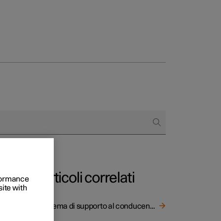
to e aziende
quistare
di finanziamento
Articoli correlati
rformance
site with
Sistema di supporto al conducente