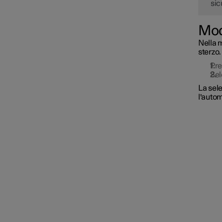
sic
Connected Safety
Modi
Nella m
City Safety
sterzo.
Pr
Sel
Driver Alert Control
La sele
l'autom
Mantenimento corsia attivo
Ausilio alla sterzata per
rischio di collisione
Sistema antisbandamento