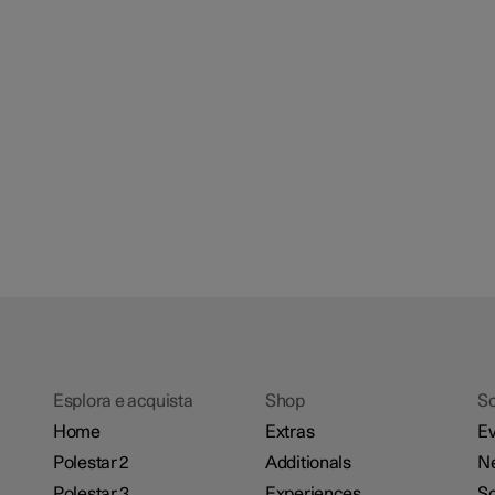
Esplora e acquista
Shop
Sc
Home
Extras
Ev
Polestar 2
Additionals
N
Polestar 3
Experiences
So