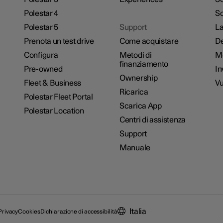
Polestar 4
Sc
Polestar 5
Support
La
Prenota un test drive
Come acquistare
De
Configura
Metodi di
M
finanziamento
Pre-owned
In
Ownership
Fleet & Business
Vu
Ricarica
Polestar Fleet Portal
Scarica App
Polestar Location
Centri di assistenza
Support
Manuale
Italia
Privacy
Cookies
Dichiarazione di accessibilità