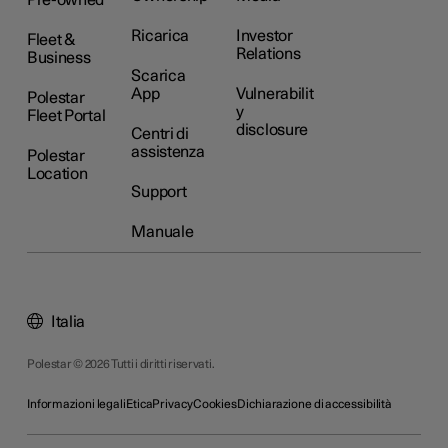
Pre-owned
Ricarica
Investor
Fleet &
Relations
Business
Scarica
App
Vulnerabilit
Polestar
y
Fleet Portal
disclosure
Centri di
assistenza
Polestar
Location
Support
Manuale
Italia
Polestar © 2026 Tutti i diritti riservati.
Informazioni legali
Etica
Privacy
Cookies
Dichiarazione di accessibilità