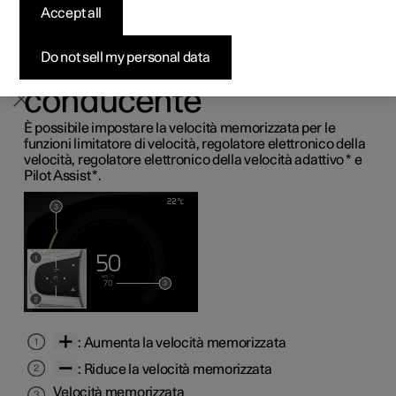
Accept all
Pre-owned Polestar 2
Pre-owned Polestar 3
Pre-owned Polestar 4
Configura
Ricarica domestica
Opzioni di finanziamento
Newsletter
per i sistemi di
supporto al
Do not sell my personal data
conducente
È possibile impostare la velocità memorizzata per le
funzioni limitatore di velocità, regolatore elettronico della
velocità, regolatore elettronico della velocità adattivo
*
e
Pilot Assist
*
.
: Aumenta la velocità memorizzata
: Riduce la velocità memorizzata
Velocità memorizzata