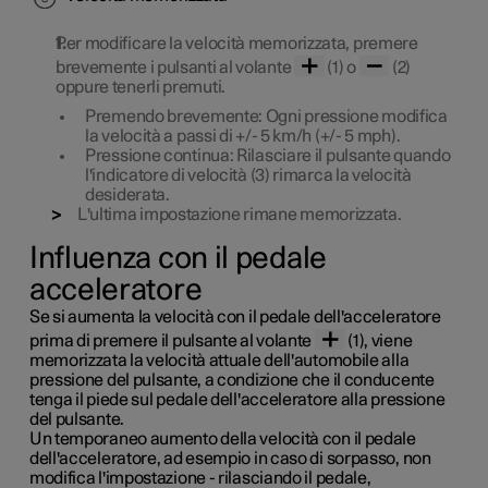
Per modificare la velocità memorizzata, premere
brevemente i pulsanti al volante
(1) o
(2)
oppure tenerli premuti.
Premendo
brevemente
: Ogni pressione modifica
la velocità a passi di
+/- 5 km/h (+/- 5 mph)
.
Pressione continua
: Rilasciare il pulsante quando
l'indicatore di velocità (3) rimarca la velocità
desiderata.
L'ultima impostazione rimane memorizzata.
Influenza con il pedale
acceleratore
Se si aumenta la velocità con il pedale dell'acceleratore
prima di premere il pulsante al volante
(1), viene
memorizzata la velocità attuale dell'automobile alla
pressione del pulsante, a condizione che il conducente
tenga il piede sul pedale dell'acceleratore alla pressione
del pulsante.
Un temporaneo aumento della velocità con il pedale
dell'acceleratore, ad esempio in caso di sorpasso, non
modifica l'impostazione - rilasciando il pedale,