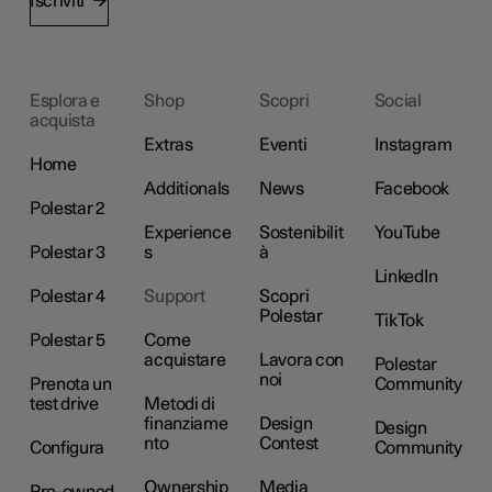
Iscriviti
Esplora e
Shop
Scopri
Social
acquista
Extras
Eventi
Instagram
Home
Additionals
News
Facebook
Polestar 2
Experience
Sostenibilit
YouTube
Polestar 3
s
à
LinkedIn
Polestar 4
Support
Scopri
Polestar
TikTok
Polestar 5
Come
acquistare
Lavora con
Polestar
noi
Prenota un
Community
test drive
Metodi di
finanziame
Design
Design
nto
Contest
Configura
Community
Ownership
Media