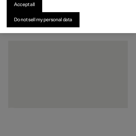
Accept all
Do not sell my personal data
Þrívíddarprjónað sætisefni
Sætisfletirnir í Polestar Precept byrja sem einn þráður af
garni úr endurunnum PET-flöskum. Það er notað til að
framleiða sérsniðið þrívíddarprjónað efni sem er gert
nákvæmlega að stærð án afskurðar, sem lágmarkar sóun
án þess að skerða útlit og tilfinningu.