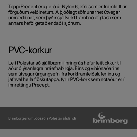
Teppi Precept eru gerð úr Nylon 6, efni sem er framleitt úr
förguðum veiðinetum. Alþjóðlegt söfnunarnet útvegar
umrædd net, sem þýðir sjálfvirkt framboð af plasti sem
annars hefði getað endað í sjónum.
PVC-korkur
Leit Polestar að sjálfbærni í hringrás hefur leitt okkur til
áður ólýsanlegra hráefnabirgja. Eins og víniðnaðarins
sem útvegar úrgangsefni frá korkframleiðsluferlinu og
jafnvel heila flöskutappa, fyrir PVC-kork sem notaður er í
innréttingu Precept.
Brimborg er umboðsaðili Polestar á Íslandi