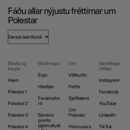
Fáðu allar nýjustu fréttirnar um
Polestar
Gerast áskrifandi
Skoða og
Stuðningur
Um
Samfélags
kaupa
miðlar
Eign
Viðburðir
Heim
Instagram
Hleðsla
Fréttir
Polestar 1
Facebook
Farsímafor
Sjálfbærni
Polestar 2
rit
YouTube
Um
Polestar 3
Service
Polestar
LinkedIn
points
(þjónustust
Polestar 4
Hönnunars
TikTok