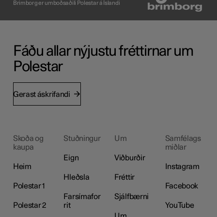
Brimborg er umboðsaðili Polestar á Íslandi
Fáðu allar nýjustu fréttirnar um
Polestar
Gerast áskrifandi
Skoða og
Stuðningur
Um
Samfélags
kaupa
miðlar
Eign
Viðburðir
Heim
Instagram
Hleðsla
Fréttir
Polestar 1
Facebook
Farsímafor
Sjálfbærni
Polestar 2
rit
YouTube
Um