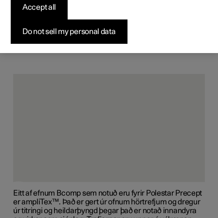
Accept all
Do not sell my personal data
Svissneska fyrirtækið Bcomp er „frumkvöðull á sviði
samsettra, náttúrulegra trefja“ sem hefur framleitt
sjálfbær efni til ýmissa nota síðan 2011. Það sem gerir
þetta að vísindaskáldsögu í raunveruleikanum er að
uppruni þess er lífrænn. Polestar var í samstarfi við
Bcomp til að nýta umbreytandi samsettu efni þeirra.
Ofin hörtrefjasvæði að innan
Eitt af efnum Bcomp sem notuð eru fyrir Polestar Precept
er ampliTex™. Það er gert úr ofnum hörtrefjum og dregur
úr titringi og heildarþyngd þegar það er notað innandyra