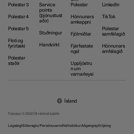
Polestar 3
Service
Polestar
LinkedIn
points
(þjónustust
Polestar 4
Hönnunars
TikTok
aðir)
amkeppni
Polestar 5
Polestar
Stuðningur
Fjölmiðlar
samfélagið
Floti og
Handvirkt
fyrirtæki
Fjárfestate
Hönnunars
ngsl
amfélagið
Polestar
staðir
Uppljóstru
n um
varnarleysi
Ísland
Polestar © 2026 Öll réttindi áskilin
Lagalegt
Siðareglur
Persónuvernd
Vafrakökur
Aðgengisyfirlýsing