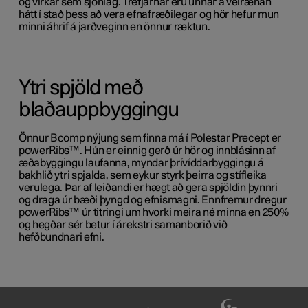
og virkar sem sjónlag. Trefjarnar eru unnar á vélrænan
hátt í stað þess að vera efnafræðilegar og hör hefur mun
minni áhrif á jarðveginn en önnur ræktun.
Ytri spjöld með
blaðauppbyggingu
Önnur Bcomp nýjung sem finna má í Polestar Precept er
powerRibs™. Hún er einnig gerð úr hör og innblásinn af
æðabyggingu laufanna, myndar þrívíddarbyggingu á
bakhlið ytri spjalda, sem eykur styrk þeirra og stífleika
verulega. Þar af leiðandi er hægt að gera spjöldin þynnri
og draga úr bæði þyngd og efnismagni. Ennfremur dregur
powerRibs™ úr titringi um hvorki meira né minna en 250%
og hegðar sér betur í árekstri samanborið við
hefðbundnari efni.