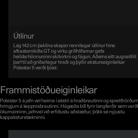
Útlínur
Lág 142 cm þaklína skapar rennilegar útlínur hins
afkastamikilla GT og virku grillhlífarnar gefa
heildarhönnuninni skilvirkni og fágun. Aðeins eitt augnatillit
þarf til að gríðarlegur hraði og þýðir aksturseiginleikar
Polestar 5 verði ljósir.
Frammistöðueiginleikar
Polestar 5 á jafn vel heima í akstri á hraðbrautinni og spretthörðu
hringjum á keppnisbrautinni. Hágæða bíll fyrir langferðir sem ver
ökumanninn, jafnvel við erfiðustu aðstæður, þökk sé nýjustu
kappaksturstækninni.