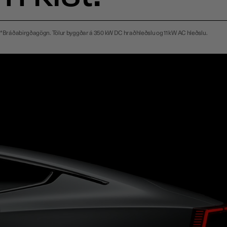
*Bráðabirgðagögn. Tölur byggðar á 350 kW DC hraðhleðslu og 11 kW AC hleðslu.