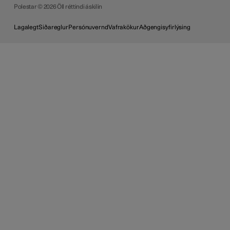
Polestar © 2026 Öll réttindi áskilin
Lagalegt
Siðareglur
Persónuvernd
Vafrakökur
Aðgengisyfirlýsing