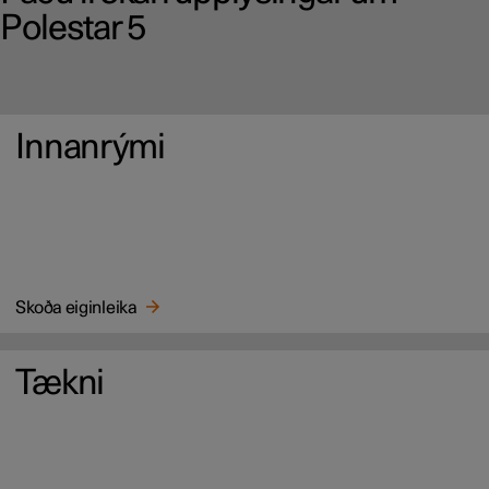
Polestar 5
Innanrými
Skoða eiginleika
Tækni