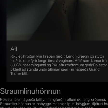
Afl
Ríkuleg hröðun fyrir hraðari ferðir. Lengri drægni og styttri
hleðslulotur fyrir lengri tíma á veginum. Aflið sem kemur frá
800 V uppsetningunni og PX2 afturmótornum gerir Polestar
5 kleift að standa undir titlinum sem inn hágæða Grand
Tourer bíll.
Straumlínuhönnun
Polestar 5 er hágæða bíll fyrir langferðir í öllum skilningi orðanna.
Straumlínuhönnun er innbyggð. Hann er lipur í beygjum, fljótur í h