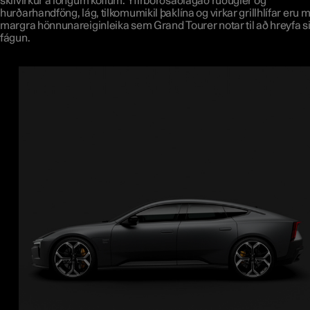
skilvirkur á löngum köflum. Yfirborðsaðlagað rúðugler og
hurðarhandföng, lág, tilkomumikil þaklína og virkar grillhlífar eru 
margra hönnunareiginleika sem Grand Tourer notar til að hreyfa 
fágun.