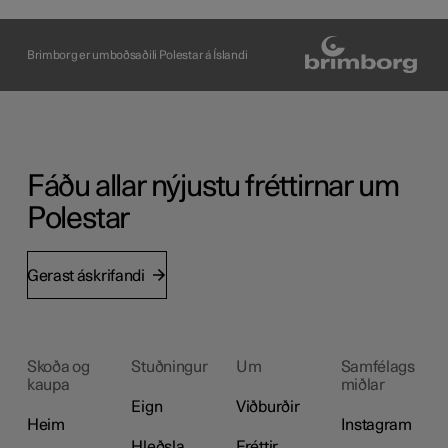
Brimborg er umboðsaðili Polestar á Íslandi
Fáðu allar nýjustu fréttirnar um
Polestar
Gerast áskrifandi
Skoða og
Stuðningur
Um
Samfélags
kaupa
miðlar
Eign
Viðburðir
Heim
Instagram
Hleðsla
Fréttir