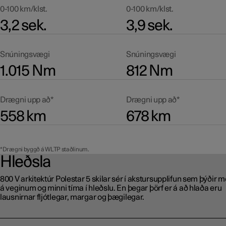
0-100 km/klst.
0-100 km/klst.
3,2 sek.
3,9 sek.
Snúningsvægi
Snúningsvægi
1.015 Nm
812 Nm
Drægni upp að*
Drægni upp að*
558 km
678 km
*Drægni byggð á WLTP staðlinum.
Hleðsla
800 V arkitektúr Polestar 5 skilar sér í akstursupplifun sem þýðir m
á veginum og minni tíma í hleðslu. En þegar þörf er á að hlaða eru
lausnirnar fljótlegar, margar og þægilegar.