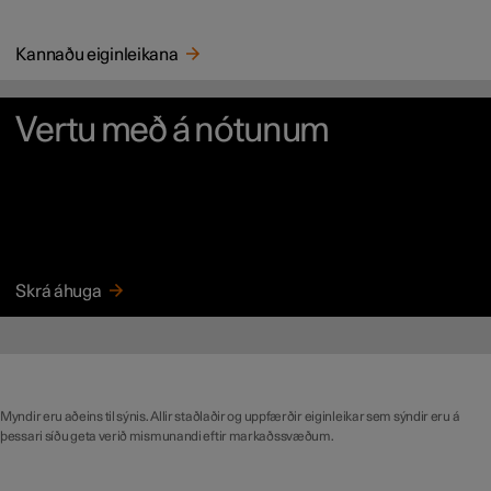
Kannaðu eiginleikana
Vertu með á nótunum
Skrá áhuga
Myndir eru aðeins til sýnis. Allir staðlaðir og uppfærðir eiginleikar sem sýndir eru á
þessari síðu geta verið mismunandi eftir markaðssvæðum.