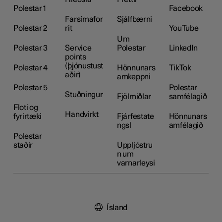
Polestar 1
Facebook
Farsímafor
Sjálfbærni
Polestar 2
rit
YouTube
Um
Polestar 3
Service
Polestar
LinkedIn
points
(þjónustust
Polestar 4
Hönnunars
TikTok
aðir)
amkeppni
Polestar 5
Polestar
Stuðningur
Fjölmiðlar
samfélagið
Floti og
Handvirkt
fyrirtæki
Fjárfestate
Hönnunars
ngsl
amfélagið
Polestar
staðir
Uppljóstru
n um
varnarleysi
Ísland