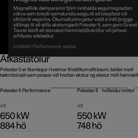
MagneRide dempararnir fjórir innihalda segulmagnaðan
vökva sem breytir samstundis seigju til að bregðast við
yfirborði vegarins. Ökumaðurinn getur valið á milli þriggja
stillinga til að stilla akstursgæði Polestar 5, sem gerir Grand
Tourer kleift að standast frammistöðukröfur við jafnvel
erfiðustu aðstæður.
Innifalið í Performance-pakka.
Afkastatölur
Polestar 5 er fáanlegur í tveimur fínstilltum aflrásum, báðar með
tæknibúnaði sem passar við hraðan akstur og akstur milli heimsálf
Polestar 5 Performance
Polestar 5 tvöfaldur mótor
Afl
Afl
650 kW
550 kW
884 hö
748 hö