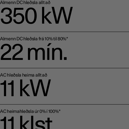
Almenn DC hleðsla allt að
350 kW
Almenn DC hleðsla frá 10% til 80%*
22 mín.
AC hleðsla heima allt að
11 kW
AC heimahleðsla úr 0% í 100%*
11 klst.