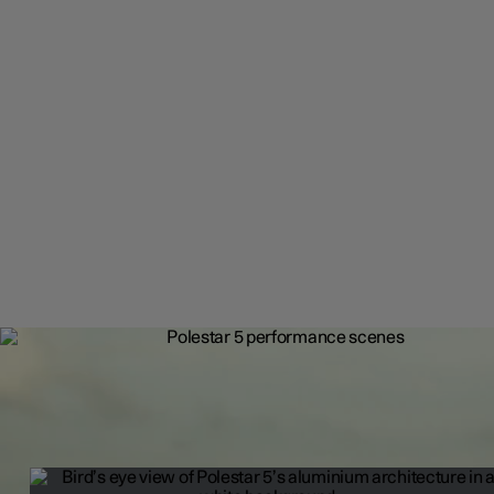
Hreinustu Polestar bílarnir
Polestar 5 er jafn einstakur og innihaldsefnin sem finnast í honum.
Grunnþættir eins og Polestar afkastaarkitektúrinn eru hannaðir og
innanhúss og færa sérstaka aksturseiginleika allra Polestar í nýja 