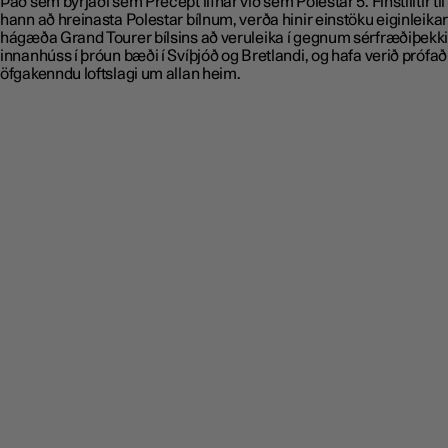
Það sem byrjaði sem Precept lifnar við sem Polestar 5. Fínstilltir ti
hann að hreinasta Polestar bílnum, verða hinir einstöku eiginleikar
hágæða Grand Tourer bílsins að veruleika í gegnum sérfræðiþekk
innanhúss í þróun bæði í Svíþjóð og Bretlandi, og hafa verið prófaði
öfgakenndu loftslagi um allan heim.