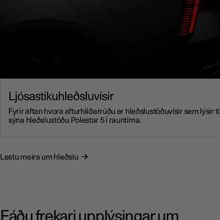
Ljósastikuhleðsluvísir
Fyrir aftan hvora afturhliðarrúðu er hleðslustöðuvísir sem lýsir ti
sýna hleðslustöðu Polestar 5 í rauntíma.
Lestu meira um hleðslu
Fáðu frekari upplýsingar um