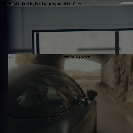
Skoða alla þætti „Frá hugmynd til bíls“
GT akstur
Polestar 5 rúmar allt að fimm fullorðna og farangur þeirra en býr yf
sportbíls og þolgæðum til að takast á við akstur langra vegalengda.
kjarna hans mætast hrein, framsækin afkastageta og langferðalög