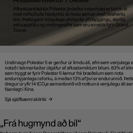
Afkastaarkitektúr Polestar
Afkastaarkitektúr Polestar þróaður innanhúss er búinn til
með rafhúðuðu hástyrktu áli festu saman með hitahertu
lími. Þetta gerir mögulega yfirburða yfirbyggingu, stýrða
orkuupptöku og vindingsstífni sem eru einstök fyrir Grand
Tourer.
Undirvagn Polestar 5 er gerður úr límdu áli, efni sem venjulega 
notað í takmarkaðar útgáfur af afkastamiklum bílum. 83% af áli
sem tryggt er fyrir Polestar 5 kemur frá bræðslum sem nota
endurnýjanlega raforku, á meðan 13% af því er endurunnið. Þett
dregur úr yfir 14 tCO₂e samanborið við notkun á venjulegu áli se
fáanlegt í Kína.
Sjá sjálfbærni skilríki
„Frá hugmynd að bíl“