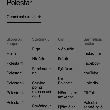
Polestar
Gerast áskrifandi
Skoða og
Stuðningur
Um
Samfélags
kaupa
miðlar
Eign
Viðburðir
Heim
Instagram
Hleðsla
Fréttir
Polestar 1
Facebook
Farsímafor
Sjálfbærni
Polestar 2
rit
YouTube
Um
Polestar 3
Service
Polestar
LinkedIn
points
(þjónustust
Polestar 4
Hönnunars
TikTok
aðir)
amkeppni
Polestar 5
Polestar
Stuðningur
Fjölmiðlar
samfélagið