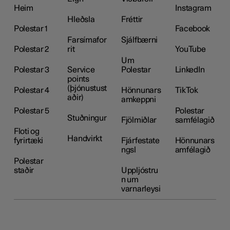
Heim
Instagram
Hleðsla
Fréttir
Polestar 1
Facebook
Farsímafor
Sjálfbærni
Polestar 2
rit
YouTube
Um
Polestar 3
Service
Polestar
LinkedIn
points
(þjónustust
Polestar 4
Hönnunars
TikTok
aðir)
amkeppni
Polestar 5
Polestar
Stuðningur
Fjölmiðlar
samfélagið
Floti og
Handvirkt
fyrirtæki
Fjárfestate
Hönnunars
ngsl
amfélagið
Polestar
staðir
Uppljóstru
n um
varnarleysi