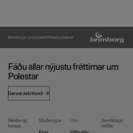
Brimborg er umboðsaðili Polestar á Íslandi
Fáðu allar nýjustu fréttirnar um
Polestar
Gerast áskrifandi
Skoða og
Stuðningur
Um
Samfélags
kaupa
miðlar
Eign
Viðburðir