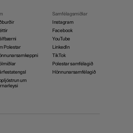
m
Samfélagsmiðlar
ðburðir
Instagram
éttir
Facebook
álfbærni
YouTube
 Polestar
LinkedIn
önnunarsamkeppni
TikTok
ölmiðlar
Polestar samfélagið
árfestatengsl
Hönnunarsamfélagið
pljóstrun um
rnarleysi