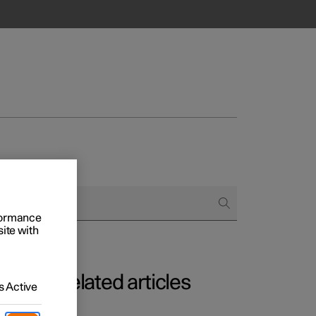
rformance
site with
Related articles
 Active