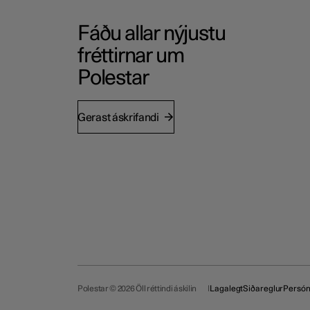
Fáðu allar nýjustu
fréttirnar um
Polestar
Gerast áskrifandi
Polestar © 2026 Öll réttindi áskilin
Lagalegt
Siðareglur
Persó