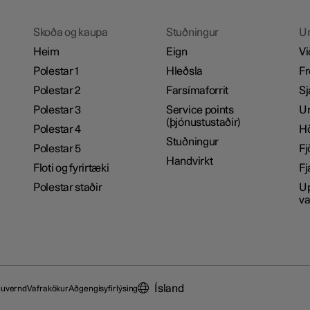
Skoða og kaupa
Stuðningur
U
Heim
Eign
Vi
Polestar 1
Hleðsla
Fr
Polestar 2
Farsímaforrit
Sj
Polestar 3
Service points
Um
(þjónustustaðir)
Polestar 4
H
Stuðningur
Polestar 5
Fj
Handvirkt
Floti og fyrirtæki
Fj
Polestar staðir
Up
va
Ísland
nuvernd
Vafrakökur
Aðgengisyfirlýsing