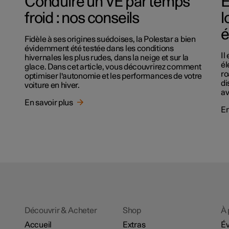
Conduire un VE par temps
E
froid : nos conseils
l
é
Fidèle à ses origines suédoises, la Polestar a bien
évidemment été testée dans les conditions
Il
hivernales les plus rudes, dans la neige et sur la
él
glace. Dans cet article, vous découvrirez comment
ro
optimiser l'autonomie et les performances de votre
di
voiture en hiver.
av
En savoir plus
En
Découvrir & Acheter
Shop
À 
Accueil
Extras
É