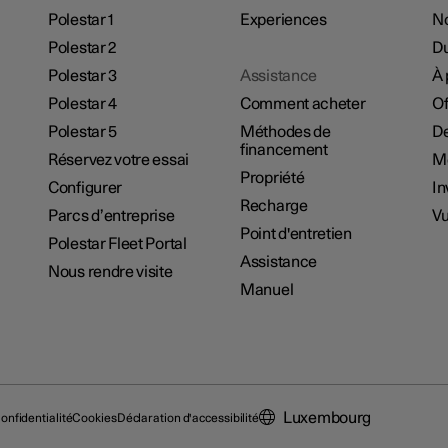
Polestar 1
Experiences
No
Polestar 2
Du
Polestar 3
Assistance
À 
Polestar 4
Comment acheter
Of
Polestar 5
Méthodes de
De
financement
Réservez votre essai
M
Propriété
Configurer
In
Recharge
Parcs d’entreprise
Vu
Point d'entretien
Polestar Fleet Portal
Assistance
Nous rendre visite
Manuel
Luxembourg
onfidentialité
Cookies
Déclaration d'accessibilité