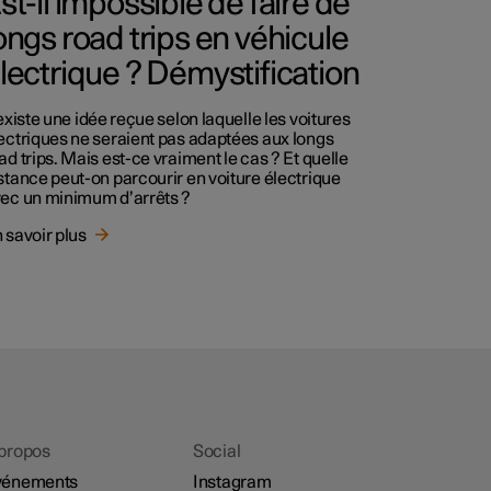
st-il impossible de faire de
ongs road trips en véhicule
lectrique ? Démystification
 existe une idée reçue selon laquelle les voitures
ectriques ne seraient pas adaptées aux longs
ad trips. Mais est-ce vraiment le cas ? Et quelle
stance peut-on parcourir en voiture électrique
ec un minimum d’arrêts ?
 savoir plus
propos
Social
vénements
Instagram