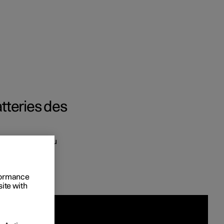
atteries des
mmes bien entendu
onnels
 acheter
rformance
s de financement
site with
nanciere