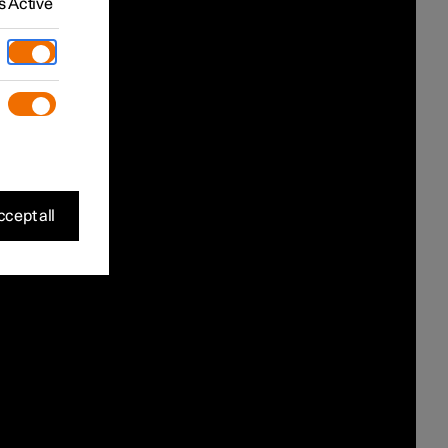
 Active
cept all