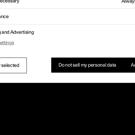
 Necessary
Always
ance
g and Advertising
ettings
Do not sell my personal data
Ac
 selected