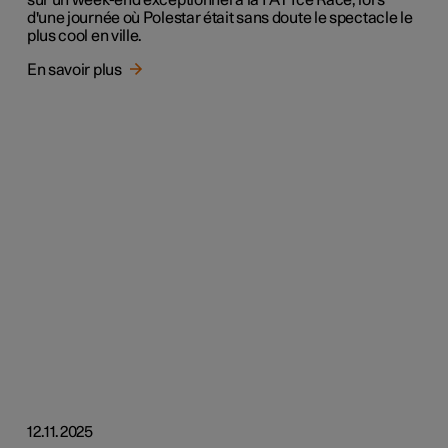
sur un week-end exceptionnel à la FAT Ice Race, lors
d'une journée où Polestar était sans doute le spectacle le
plus cool en ville.
En savoir plus
12.11.2025