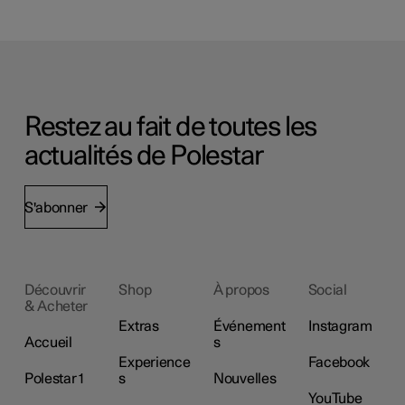
Restez au fait de toutes les
actualités de Polestar
S'abonner
Découvrir
Shop
À propos
Social
& Acheter
Extras
Événement
Instagram
Accueil
s
Experience
Facebook
Polestar 1
s
Nouvelles
YouTube