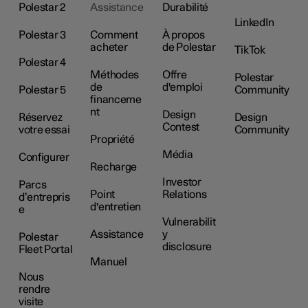
Polestar 2
Assistance
Durabilité
LinkedIn
Polestar 3
Comment
À propos
acheter
de Polestar
TikTok
Polestar 4
Méthodes
Offre
Polestar
de
d'emploi
Polestar 5
Community
financeme
nt
Design
Réservez
Design
Contest
votre essai
Community
Propriété
Média
Configurer
Recharge
Investor
Parcs
Point
Relations
d’entrepris
d'entretien
e
Vulnerabilit
Assistance
y
Polestar
disclosure
Fleet Portal
Manuel
Nous
rendre
visite