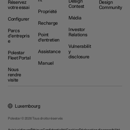
Design
Réservez
Design
Contest
votre essai
Community
Propriété
Média
Configurer
Recharge
Investor
Parcs
Point
Relations
d’entrepris
d'entretien
e
Vulnerabilit
Assistance
y
Polestar
disclosure
Fleet Portal
Manuel
Nous
rendre
visite
Luxembourg
Polestar © 2026 Tous droits réservés
Avis juridiques
Éthique
Confidentialité
Cookies
Déclaration d'accessibilité