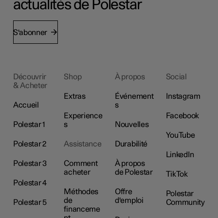
actualités de Polestar
S'abonner
Découvrir
Shop
À propos
Social
& Acheter
Extras
Événement
Instagram
Accueil
s
Experience
Facebook
Polestar 1
s
Nouvelles
YouTube
Polestar 2
Assistance
Durabilité
LinkedIn
Polestar 3
Comment
À propos
acheter
de Polestar
TikTok
Polestar 4
Méthodes
Offre
Polestar
de
d'emploi
Polestar 5
Community
financeme
nt