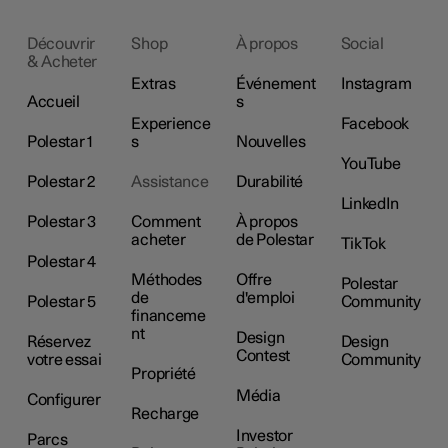
Découvrir
Shop
À propos
Social
& Acheter
Extras
Événement
Instagram
Accueil
s
Experience
Facebook
Polestar 1
s
Nouvelles
YouTube
Polestar 2
Assistance
Durabilité
LinkedIn
Polestar 3
Comment
À propos
acheter
de Polestar
TikTok
Polestar 4
Méthodes
Offre
Polestar
de
d'emploi
Polestar 5
Community
financeme
nt
Design
Réservez
Design
Contest
votre essai
Community
Propriété
Média
Configurer
Recharge
Investor
Parcs