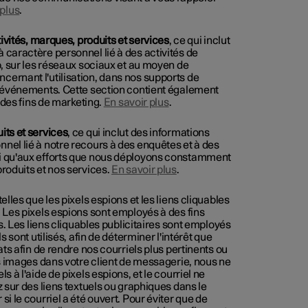
 plus
.
tivités, marques, produits et services
, ce qui inclut
 caractère personnel lié à des activités de
b, sur les réseaux sociaux et au moyen de
ernant l'utilisation, dans nos supports de
s événements. Cette section contient également
 des fins de marketing.
En savoir plus
.
its et services
, ce qui inclut des informations
nel lié à notre recours à des enquêtes et à des
si qu'aux efforts que nous déployons constamment
roduits et nos services.
En savoir plus
.
elles que les pixels espions et les liens cliquables
 Les pixels espions sont employés à des fins
s. Les liens cliquables publicitaires sont employés
 sont utilisés, afin de déterminer l'intérêt que
ats afin de rendre nos courriels plus pertinents ou
es images dans votre client de messagerie, nous ne
 à l'aide de pixels espions, et le courriel ne
 sur des liens textuels ou graphiques dans le
i le courriel a été ouvert. Pour éviter que de