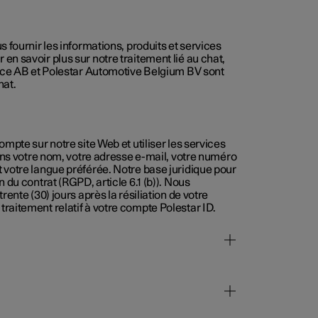
 fournir les informations, produits et services
n savoir plus sur notre traitement lié au chat,
ce AB et Polestar Automotive Belgium BV sont
hat.
mpte sur notre site Web et utiliser les services
rons votre nom, votre adresse e-mail, votre numéro
 votre langue préférée. Notre base juridique pour
 du contrat (RGPD, article 6.1 (b)). Nous
ente (30) jours après la résiliation de votre
raitement relatif à votre compte Polestar ID.