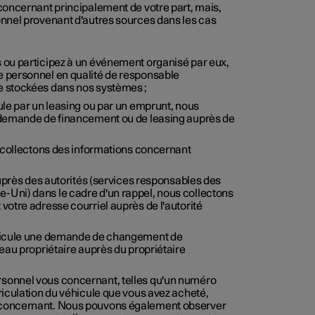
oncernant principalement de votre part, mais,
nnel provenant d'autres sources dans les cas
 ou participez à un événement organisé par eux,
e personnel en qualité de responsable
e stockées dans nos systèmes ;
ule par un leasing ou par un emprunt, nous
e demande de financement ou de leasing auprès de
s collectons des informations concernant
auprès des autorités (services responsables des
-Uni) dans le cadre d'un rappel, nous collectons
votre adresse courriel auprès de l'autorité
véhicule une demande de changement de
veau propriétaire auprès du propriétaire
rsonnel vous concernant, telles qu'un numéro
riculation du véhicule que vous avez acheté,
s concernant. Nous pouvons également observer