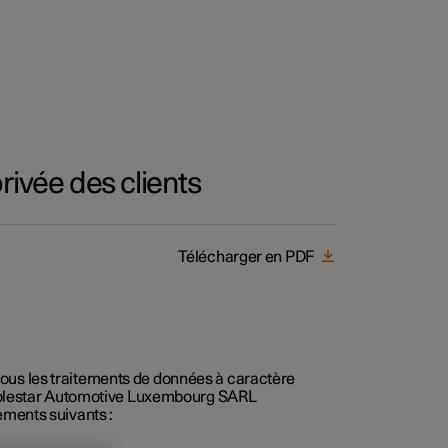
privée des clients
Télécharger en PDF
onnels
 acheter
s de financement
 tous les traitements de données à caractère
Polestar Automotive Luxembourg SARL
nanciere
tements suivants :