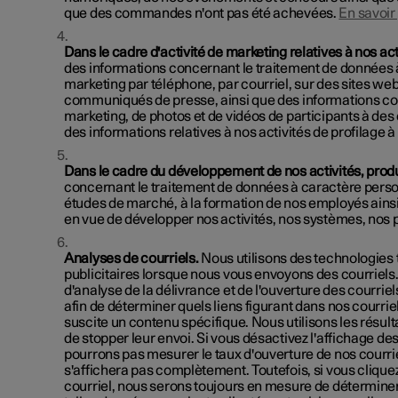
que des commandes n'ont pas été achevées.
En savoir
Dans le cadre d'activité de marketing relatives à nos ac
des informations concernant le traitement de données à
marketing par téléphone, par courriel, sur des sites we
communiqués de presse, ainsi que des informations conc
marketing, de photos et de vidéos de participants à de
des informations relatives à nos activités de profilage à
Dans le cadre du développement de nos activités, produ
concernant le traitement de données à caractère person
études de marché, à la formation de nos employés ain
en vue de développer nos activités, nos systèmes, nos p
Analyses de courriels.
Nous utilisons des technologies t
publicitaires lorsque nous vous envoyons des courriels.
d'analyse de la délivrance et de l'ouverture des courriel
afin de déterminer quels liens figurant dans nos courriels
suscite un contenu spécifique. Nous utilisons les résult
de stopper leur envoi. Si vous désactivez l'affichage d
pourrons pas mesurer le taux d'ouverture de nos courriels
s'affichera pas complètement. Toutefois, si vous cliquez
courriel, nous serons toujours en mesure de déterminer s