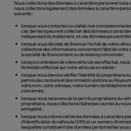
Nous collectons des données à caractère personnel vous c
nous collectons également des données à caractère perso
suivants :
lorsque vous contactez ou visitez nos concessionnaires
ces derniers peuvent collecter des données à caractèr
indépendant du traitement, et ces données peuvent êtr
lorsque vous décidez de financer l'achat de votre véhic
collectons des informations concernant l'état de votr
la société de financement ou de leasing concernée ;
lorsqu'un entretien de votre véhicule est effectué, nou
l'entretien effectué sur votre véhicule en atelier ;
lorsque nous devons vérifier l'identité du propriétaire 
permis de conduire et des immatriculations au Royaume
votre nom, votre adresse, votre numéro de téléphone et 
concernée ;
lorsque nous recevons de la part du propriétaire du 
propriétaire, nous collectons l'adresse courriel du nou
enregistré ;
lorsque nous créons certaines données à caractère pe
d'identification du véhicule (VIN) et un numéro d'immat
lesquelles constituent des données personnelles vou