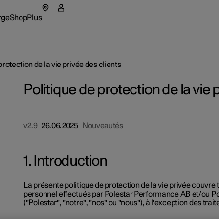
rge
Shop
Plus
tar 5
menu Recharge
Sous-menu Shop
Sous-menu Plus
protection de la vie privée des clients
star 4 SUV
Politique de protection de la vie 
z la découvrir
ces
nder votre offre
v2.9
26.06.2025
Nouveautés
as
opos de Polestar
Professi
1. Introduction
igurer
igurer
igurer
tionals
bilité
Comment
erture dans une nouvelle fenêtre)
eriences
ws
Méthode
La présente politique de protection de la vie privée couvre
personnel effectués par Polestar Performance AB et/ou 
onner à la newsletter
Prime fi
("Polestar", "notre", "nos" ou "nous"), à l'exception des trai