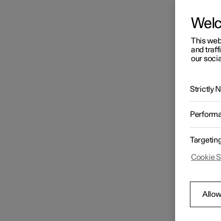
Wel
This web
and traff
our socia
Strictly
Perform
Targetin
Cookie S
Allow