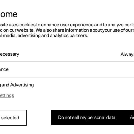
le traitement de vos données relatives à nos véhicules,
la vie privée sur les véhicules
, et
come
le traitement de vos données dans le cadre de nos appli
protection de la vie privée pour chaque application
.
site uses cookies to enhance user experience and to analyze pe
ic on our website. We also share information about your use of our 
Il est important pour nous que vous vous sentiez toujours e
l media, advertising and analytics partners.
traitons vos données personnelles. Dans cette politique de 
apprendre plus sur les données personnelles que nous collec
faisons, comment nous utilisons les données personnelle
 Necessary
Always
données personnelles sont traitées conformément à la législ
pouvez bien sûr nous contacter, ou contacter notre délégué
questions sur le traitement de vos données personnelles. V
ance
Cette politique est mise à jour en permanence pour refléter
concerne vos données personnelles.
En savoir plus
.
g and Advertising
ettings
2. Quand traitons-nous vos don
2.1 Vue d'ensemble
Do not sell my personal data
Ac
 selected
La présente section comporte des informations concern
nous traitons à votre sujet, les finalités de ce traitement