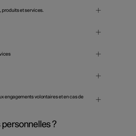
 produits et services.
rvices
 aux engagements volontaires et en cas de
 personnelles ?