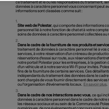
ce traitement et le ou les responsables du traitement, sel
données à caractère personnel vous concernant peut avoi
informations sont classées comme suit :
Site web de Polestar
, qui comporte des informations c
personnel lié à notre fonction de chat et à votre compte
soins de données à caractère personnel collectées au
Dans le cadre de la fourniture de nos produits et servic
traitement de données à caractère personnel lié à vos c
services, à votre réservation d'un créneau de production 
réservations d'essai sur route, aux réservations d'entr
notre portail Polestar pour les entreprises, à la gest
d'un véhicule et à notre service Wi-Fi pour invités. Pol
fins de la fourniture de certains services. Ces détailla
indépendants du traitement des données dans le cadre d
sont chargés de vous fournir directement des services t
ou l'organisation d'événements locaux.
En savoir plus
.
Dans le cadre de nos interactions avec vous
, ce qui in
données à caractère personnel dans le cadre de notre se
les réseaux sociaux et au sein de la Communauté Polesta
numériques, de nos événements et concours ainsi que 