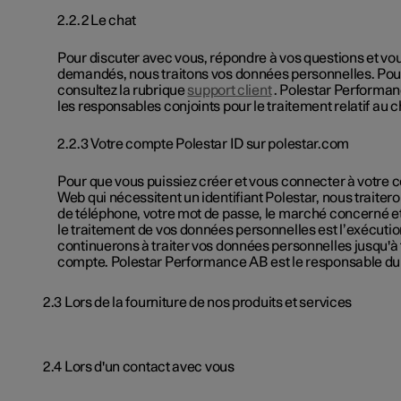
2.2.2 Le chat
Pour discuter avec vous, répondre à vos questions et vous
demandés, nous traitons vos données personnelles. Pour e
consultez la rubrique
support client
. Polestar Performan
les responsables conjoints pour le traitement relatif au c
2.2.3 Votre compte Polestar ID sur polestar.com
Pour que vous puissiez créer et vous connecter à votre co
Web qui nécessitent un identifiant Polestar, nous traite
de téléphone, votre mot de passe, le marché concerné et
le traitement de vos données personnelles est l’exécution
continuerons à traiter vos données personnelles jusqu'à tr
compte. Polestar Performance AB est le responsable du t
2.3 Lors de la fourniture de nos produits et services
2.4 Lors d'un contact avec vous