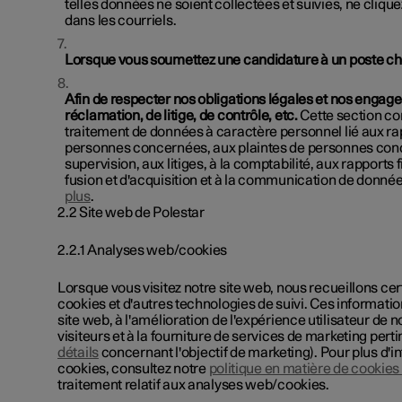
telles données ne soient collectées et suivies, ne clique
dans les courriels.
Lorsque vous soumettez une candidature à un poste che
Afin de respecter nos obligations légales et nos engage
réclamation, de litige, de contrôle, etc.
Cette section co
traitement de données à caractère personnel lié aux ra
personnes concernées, aux plaintes de personnes conce
supervision, aux litiges, à la comptabilité, aux rapports
fusion et d'acquisition et à la communication de donné
plus
.
2.2 Site web de Polestar
2.2.1 Analyses web/cookies
Lorsque vous visitez notre site web, nous recueillons ce
cookies et d'autres technologies de suivi. Ces informat
site web, à l'amélioration de l'expérience utilisateur de no
visiteurs et à la fourniture de services de marketing perti
détails
concernant l'objectif de marketing). Pour plus d'
cookies, consultez notre
politique en matière de cookies
traitement relatif aux analyses web/cookies.