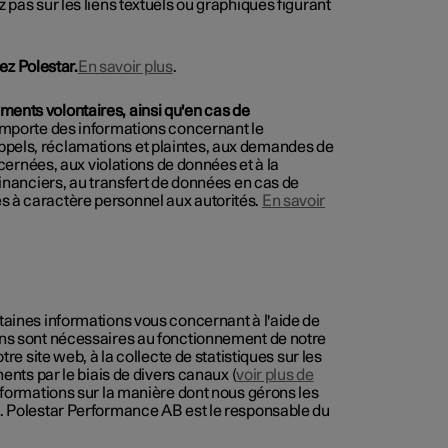
z pas sur les liens textuels ou graphiques figurant
z Polestar.
En savoir plus
.
ments volontaires, ainsi qu'en cas de
mporte des informations concernant le
ppels, réclamations et plaintes, aux demandes de
rnées, aux violations de données et à la
 financiers, au transfert de données en cas de
es à caractère personnel aux autorités.
En savoir
rtaines informations vous concernant à l'aide de
ions sont nécessaires au fonctionnement de notre
tre site web, à la collecte de statistiques sur les
nents par le biais de divers canaux (
voir plus de
informations sur la manière dont nous gérons les
. Polestar Performance AB est le responsable du