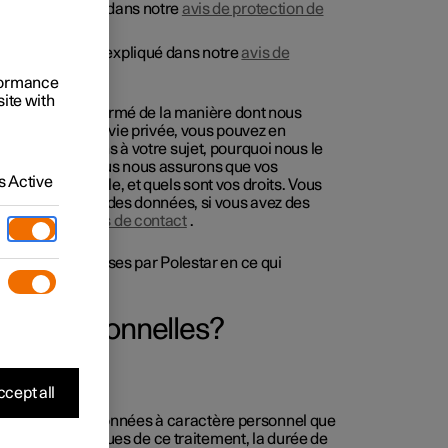
 qui est expliqué dans notre
avis de protection de
cations, qui est expliqué dans notre
avis de
rformance
site with
n sécurité et informé de la manière dont nous
protection de la vie privée, vous pouvez en
tons et traitons à votre sujet, pourquoi nous le
s et comment nous nous assurons que vos
 Active
ation applicable, et quels sont vos droits. Vous
 à la protection des données, si vous avez des
oir
coordonnées de contact
.
 les mesures prises par Polestar en ce qui
nées personnelles?
cept all
ant le type de données à caractère personnel que
, les bases juridiques de ce traitement, la durée de