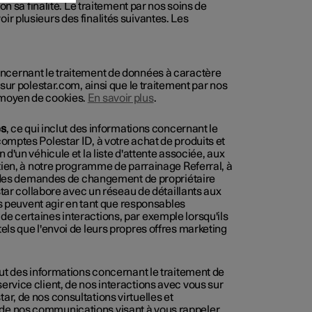
on sa finalité. Le traitement par nos soins de
r plusieurs des finalités suivantes. Les
oncernant le traitement de données à caractère
 sur polestar.com, ainsi que le traitement par nos
 moyen de cookies.
En savoir plus
.
es
, ce qui inclut des informations concernant le
omptes Polestar ID, à votre achat de produits et
d'un véhicule et la liste d'attente associée, aux
etien, à notre programme de parrainage Referral, à
ion des demandes de changement de propriétaire
estar collabore avec un réseau de détaillants aux
nts peuvent agir en tant que responsables
e certaines interactions, par exemple lorsqu'ils
els que l'envoi de leurs propres offres marketing
clut des informations concernant le traitement de
rvice client, de nos interactions avec vous sur
r, de nos consultations virtuelles et
de nos communications visant à vous rappeler