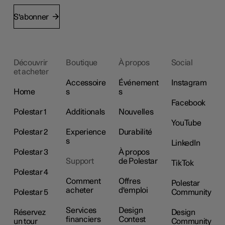
S'abonner
Découvrir
Boutique
À propos
Social
et acheter
Accessoire
Événement
Instagram
Home
s
s
Facebook
Polestar 1
Additionals
Nouvelles
YouTube
Polestar 2
Experience
Durabilité
s
LinkedIn
Polestar 3
À propos
Support
de Polestar
TikTok
Polestar 4
Comment
Offres
Polestar
acheter
d'emploi
Polestar 5
Community
Services
Design
Réservez
Design
financiers
Contest
un tour
Community