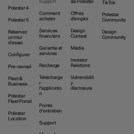
Support
de Polestar
TikTok
Polestar 4
Comment
Offres
Polestar
acheter
d'emploi
Polestar 5
Community
Services
Design
Réservez
Design
financiers
Contest
un tour
Community
d’essai
Garantie et
Média
services
Configurer
Investor
Recharge
Relations
Pre-owned
Télécharge
Vulnerabilit
Fleet &
r
y
Business
l'applicatio
disclosure
n
Polestar
Fleet Portal
Points
d’entretien
Polestar
Location
Support