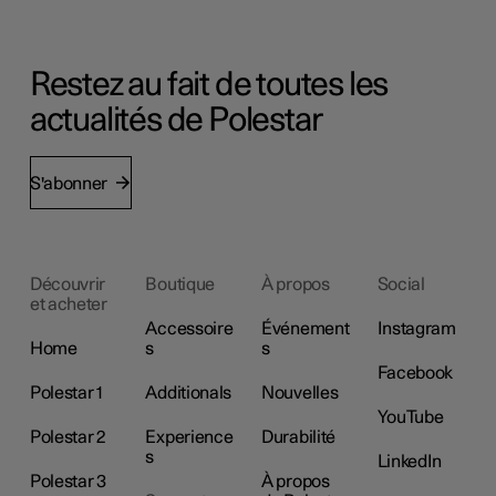
Restez au fait de toutes les
actualités de Polestar
S'abonner
Découvrir
Boutique
À propos
Social
et acheter
Accessoire
Événement
Instagram
Home
s
s
Facebook
Polestar 1
Additionals
Nouvelles
YouTube
Polestar 2
Experience
Durabilité
s
LinkedIn
Polestar 3
À propos