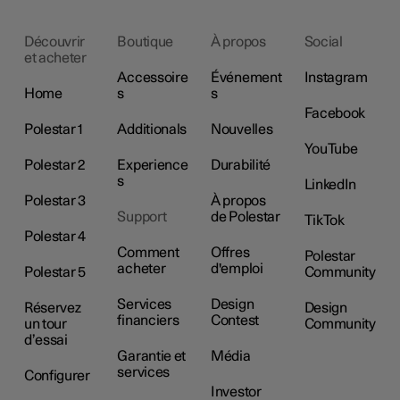
Découvrir
Boutique
À propos
Social
et acheter
Accessoire
Événement
Instagram
Home
s
s
Facebook
Polestar 1
Additionals
Nouvelles
YouTube
Polestar 2
Experience
Durabilité
s
LinkedIn
Polestar 3
À propos
Support
de Polestar
TikTok
Polestar 4
Comment
Offres
Polestar
acheter
d'emploi
Polestar 5
Community
Services
Design
Réservez
Design
financiers
Contest
un tour
Community
d’essai
Garantie et
Média
services
Configurer
Investor