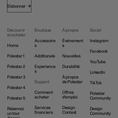
S'abonner
Découvrir
Boutique
À propos
Social
et acheter
Accessoire
Événement
Instagram
Home
s
s
Facebook
Polestar 1
Additionals
Nouvelles
YouTube
Polestar 2
Experience
Durabilité
s
LinkedIn
Polestar 3
À propos
Support
de Polestar
TikTok
Polestar 4
Comment
Offres
Polestar
acheter
d'emploi
Polestar 5
Community
Services
Design
Réservez
Design
financiers
Contest
un tour
Community