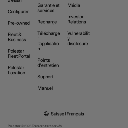
d’essai
Garantie et
Média
services
Configurer
Investor
Recharge
Relations
Pre-owned
Télécharge
Vulnerabilit
Fleet &
r
y
Business
l'applicatio
disclosure
n
Polestar
Fleet Portal
Points
d’entretien
Polestar
Location
Support
Manuel
Suisse | Français
Polestar © 2026 Tous droits réservés