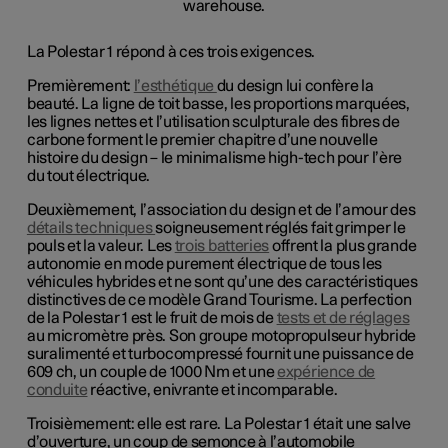
La Polestar 1 répond à ces trois exigences.
Premièrement:
l’esthétique
du design lui confère la
beauté. La ligne de toit basse, les proportions marquées,
les lignes nettes et l’utilisation sculpturale des fibres de
carbone forment le premier chapitre d’une nouvelle
histoire du design – le minimalisme high-tech pour l’ère
du tout électrique.
Deuxièmement, l’association du design et de l’amour des
détails techniques
soigneusement réglés fait grimper le
pouls et la valeur. Les
trois batteries
offrent la plus grande
autonomie en mode purement électrique de tous les
véhicules hybrides et ne sont qu’une des caractéristiques
distinctives de ce modèle Grand Tourisme. La perfection
de la Polestar 1 est le fruit de mois de
tests et de réglages
au micromètre près. Son groupe motopropulseur hybride
suralimenté et turbocompressé fournit une puissance de
609 ch, un couple de 1000 Nm et une
expérience de
conduite
réactive, enivrante et incomparable.
Troisièmement: elle est rare. La Polestar 1 était une salve
d’ouverture, un coup de semonce à l’automobile