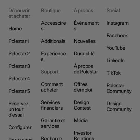
Découvrir
Boutique
À propos
Social
et acheter
Accessoire
Événement
Instagram
Home
s
s
Facebook
Polestar 1
Additionals
Nouvelles
YouTube
Polestar 2
Experience
Durabilité
s
LinkedIn
Polestar 3
À propos
Support
de Polestar
TikTok
Polestar 4
Comment
Offres
Polestar
acheter
d'emploi
Polestar 5
Community
Services
Design
Réservez
Design
financiers
Contest
un tour
Community
d’essai
Garantie et
Média
services
Configurer
Investor
Recharge
Relations