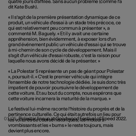
quatre jours d'affilée. Sans aucun problème (comme l'a
dit Kate Bush).
« Il s'agit de la première présentation dynamique de ce
produit, un véhicule d'essai à un stade très précoce, ce
qui est relativement peu commun à présenter », a
commenté M. Baguely. « Et il y avait une certaine
appréhension, bien évidemment, à exposer lors d'un
grand événement public un véhicule d'essai qui se trouve
à mi-chemin de son cycle de développement. Mais il
s'agit d'un véhicule d'essai robuste, c'est la raison pour
laquelle nous avons décidé de le présenter. »
« La Polestar 5 représente un pas de géant pour Polestar
», poursuit-il. « C'est le premier véhicule qui intègre
l'ensemble de notre technologie dédiée. Je suis donc très
impatient de pouvoir poursuivre le développement de
cette voiture. Et au bout du compte, nous espérons que
cette voiture incarnera la maturité de la marque. »
Le festival lui-même raconte l'histoire du progrès et de la
pertinence culturelle. Ce qui était autrefois un lieu pour
01/05
Polestar lineup at Goodwood Festival of Speed 2022.
les voitures de course historiques, les moteurs
vrombissants et les « burns » le reste toujours, mais
devient plus encore.