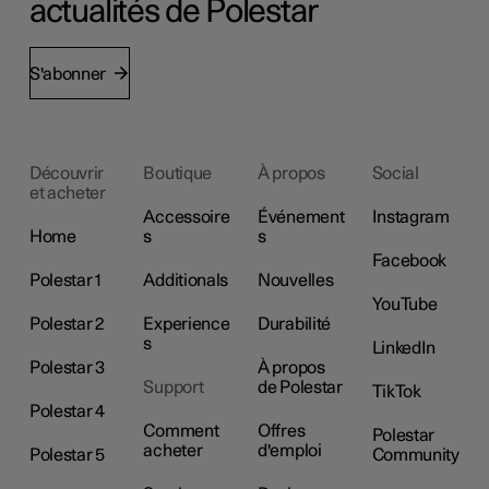
actualités de Polestar
S'abonner
Découvrir
Boutique
À propos
Social
et acheter
Accessoire
Événement
Instagram
Home
s
s
Facebook
Polestar 1
Additionals
Nouvelles
YouTube
Polestar 2
Experience
Durabilité
s
LinkedIn
Polestar 3
À propos
Support
de Polestar
TikTok
Polestar 4
Comment
Offres
Polestar
acheter
d'emploi
Polestar 5
Community