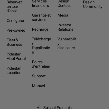
Services
Design
Réservez
Design
financiers
Contest
un tour
Community
d’essai
Garantie et
Média
services
Configurer
Investor
Recharge
Relations
Pre-owned
Télécharge
Vulnerabilit
Fleet &
r
y
Business
l'applicatio
disclosure
n
Polestar
Fleet Portal
Points
d’entretien
Polestar
Location
Support
Manuel
Suisse | Français