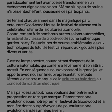
paradoxalement lent avant de se transformer en un
événement digne de son nom. Même si un peu de bruine
n'a pas entaché l'enthousiasme des participants.
Se tenant chaque année dans le magnifique parc
entourant Goodwood House, le festival de vitesse est la
célébration ultime de la culture automobile.
Contrairement à de nombreux autres salons automobiles,
le
festival de vitesse de Goodwood
est une authentique
garden-party. Des voitures de course emblématiques aux
technologies du futur, le festival répond aux goûts les plus
divers et variés.
C'est ce large spectre, couvrant tant d'aspects de la
culture automobile, qui confère à l'événement son attrait
massif. En conséquence, nous avons sorti le grand jeu et
apporté avec nous un lineup représentatif de toute
l'étendue de notre marque, de la
voiture au halo doré
au
concept de roadster électrique
.
Mais par-dessus tout, nous voulions démontrer notre
progression en tant que marque. Démontrer notre
évolution depuis notre premier festival de Goodwood et la
manière dont nous prévoyons de poursuivre notre
évolution dans les années à venir.