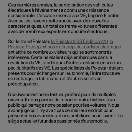
Ces dernières années, la participation des véhicules
électriques à l'événement a connu une croissance
considérable. L'espace réservé aux VE, baptisé Electric
Avenue, est revenu cette année avec de nouvelles
caractéristiques, un total de trente voitures différentes
avec de nombreux experts en conduite électrique.
Sur le stand Polestar,
la Polestar 2 BST édition 270
,
la
Polestar Precept
et
notre concept de roadster électrique
ont attiré de nombreux visiteurs qui se sont montrés
intéressés. Certains étaient déjà embarqués dans la
révolution du VE, tandis que d'autres restaient encore un
peu dubitatifs des VE. Les spécialistes de Polestar étaient
présents pour échanger sur l'autonomie, l'infrastructure
de recharge, la fabrication et d'autres sujets de
préoccupation.
Goodwood est notre festival préféré pour de multiples
raisons. Il nous permet de raconter notre histoire à un
public qui partage notre passion pour les voitures. Nous
avons jugé qu'il n'y avait pas de meilleur endroit pour
présenter nos avancées et nos ambitions pour l'avenir. Le
siège actuel et futur des passionnés d'automobile.