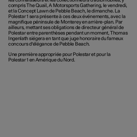
les connaisseurs et les collectionneurs d'automobiles, y
compris The Quail, A Motorsports Gathering, le vendredi,
et la Concept Lawn de Pebble Beach, le dimanche. La
Polestar 1 sera présente à ces deux événements, avec la
magnifique péninsule de Monterey en arrière-plan. Par
ailleurs, mettant ses obligations de directeur général de
Polestar entre parenthèses pendant un moment, Thomas
Ingenlath siégera en tant que juge honoraire du fameux
concours d'élégance de Pebble Beach.
Une première appropriée pour Polestar et pour la
Polestar 1 en Amérique du Nord.