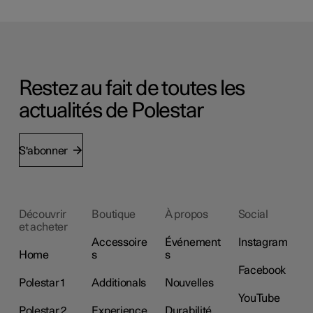
Restez au fait de toutes les
actualités de Polestar
S'abonner
Découvrir
Boutique
À propos
Social
et acheter
Accessoire
Événement
Instagram
Home
s
s
Facebook
Polestar 1
Additionals
Nouvelles
YouTube
Polestar 2
Experience
Durabilité