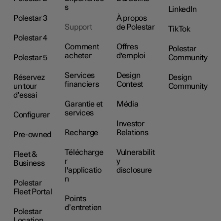
s
LinkedIn
Polestar 3
À propos
Support
de Polestar
TikTok
Polestar 4
Comment
Offres
Polestar
acheter
d'emploi
Polestar 5
Community
Services
Design
Réservez
Design
financiers
Contest
un tour
Community
d’essai
Garantie et
Média
services
Configurer
Investor
Recharge
Relations
Pre-owned
Télécharge
Vulnerabilit
Fleet &
r
y
Business
l'applicatio
disclosure
n
Polestar
Fleet Portal
Points
d’entretien
Polestar
Location