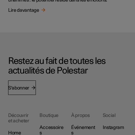
Lire davantage
Restez au fait de toutes les
actualités de Polestar
S'abonner
Découvrir
Boutique
À propos
Social
et acheter
Accessoire
Événement
Instagram
Home
s
s