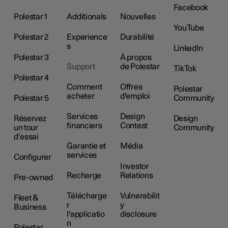
Facebook
Polestar 1
Additionals
Nouvelles
YouTube
Polestar 2
Experience
Durabilité
s
LinkedIn
Polestar 3
À propos
Support
de Polestar
TikTok
Polestar 4
Comment
Offres
Polestar
acheter
d'emploi
Polestar 5
Community
Services
Design
Réservez
Design
financiers
Contest
un tour
Community
d’essai
Garantie et
Média
services
Configurer
Investor
Recharge
Relations
Pre-owned
Télécharge
Vulnerabilit
Fleet &
r
y
Business
l'applicatio
disclosure
n
Polestar