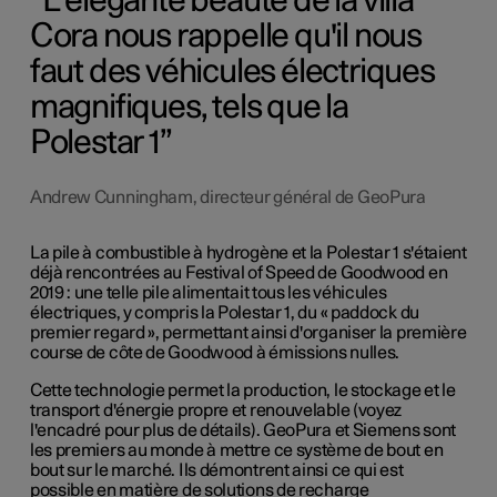
L'élégante beauté de la villa
Cora nous rappelle qu'il nous
faut des véhicules électriques
magnifiques, tels que la
Polestar 1
Andrew Cunningham, directeur général de GeoPura
La pile à combustible à hydrogène et la Polestar 1 s'étaient
déjà rencontrées au Festival of Speed de Goodwood en
2019 : une telle pile alimentait tous les véhicules
électriques, y compris la Polestar 1, du « paddock du
premier regard », permettant ainsi d'organiser la première
course de côte de Goodwood à émissions nulles.
Cette technologie permet la production, le stockage et le
transport d'énergie propre et renouvelable (voyez
l'encadré pour plus de détails). GeoPura et Siemens sont
les premiers au monde à mettre ce système de bout en
bout sur le marché. Ils démontrent ainsi ce qui est
possible en matière de solutions de recharge