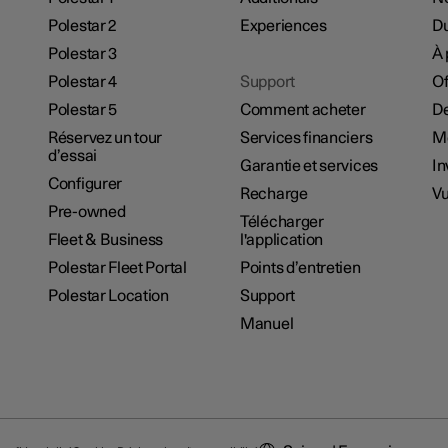
Polestar 2
Experiences
Du
Polestar 3
À 
Polestar 4
Support
Of
Polestar 5
Comment acheter
De
Réservez un tour
Services financiers
M
d’essai
Garantie et services
In
Configurer
Recharge
Vu
Pre-owned
Télécharger
Fleet & Business
l'application
Polestar Fleet Portal
Points d’entretien
Polestar Location
Support
Manuel