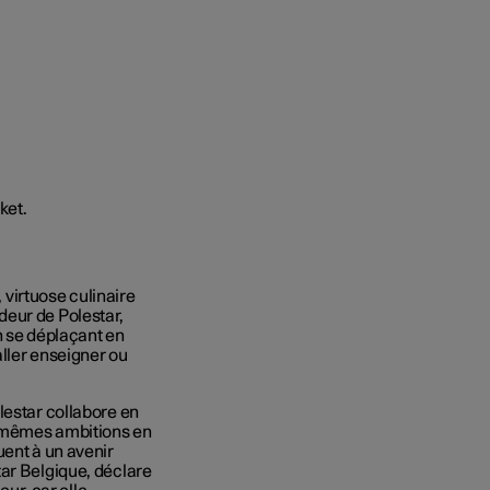
, virtuose culinaire
deur de Polestar,
n se déplaçant en
aller enseigner ou
lestar collabore en
s mêmes ambitions en
uent à un avenir
tar Belgique, déclare