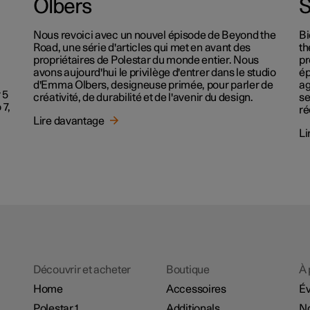
Olbers
S
Nous revoici avec un nouvel épisode de Beyond the
Bi
Road, une série d'articles qui met en avant des
th
propriétaires de Polestar du monde entier. Nous
pr
avons aujourd'hui le privilège d'entrer dans le studio
ép
d'Emma Olbers, designeuse primée, pour parler de
ag
 5
créativité, de durabilité et de l'avenir du design.
se
 7,
ré
Lire davantage
Li
Découvrir et acheter
Boutique
À 
Home
Accessoires
É
Polestar 1
Additionals
No