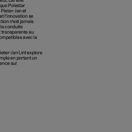
eur, car elle
 que Polestar
 Pieter-Jan et
t l'innovation se
ction n'est jamais
la conduite
t transparente au
ompatibles avec la
eter-Jan Lint explore
mple en portant un
dence sur