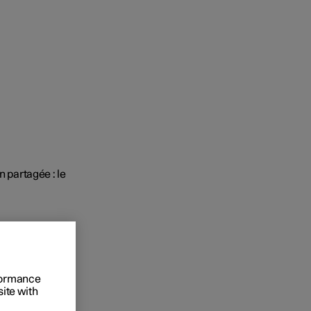
 entreprise
 acheter
n partagée : le
s de financement
rformance
site with