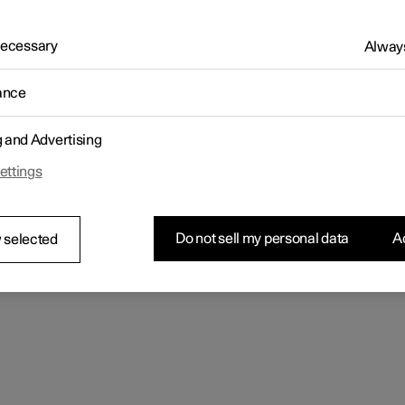
 Necessary
Always
ance
g and Advertising
ettings
Do not sell my personal data
Ac
 selected