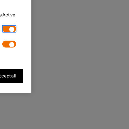
 Active
cept all