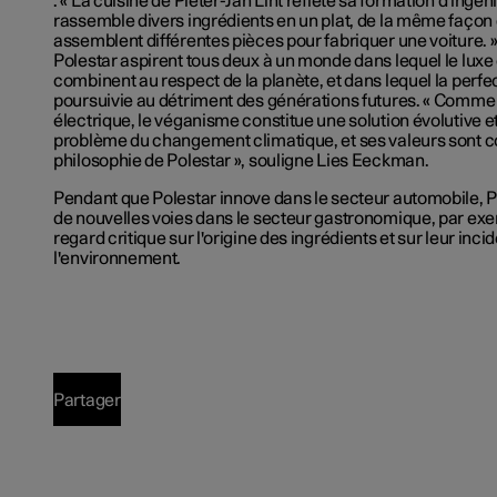
: « La cuisine de Pieter-Jan Lint reflète sa formation d'ingéni
rassemble divers ingrédients en un plat, de la même façon
assemblent différentes pièces pour fabriquer une voiture. »
Polestar aspirent tous deux à un monde dans lequel le luxe e
combinent au respect de la planète, et dans lequel la perfe
poursuivie au détriment des générations futures. « Comme 
électrique, le véganisme constitue une solution évolutive e
problème du changement climatique, et ses valeurs sont c
philosophie de Polestar », souligne Lies Eeckman.
Pendant que Polestar innove dans le secteur automobile, Pi
de nouvelles voies dans le secteur gastronomique, par exe
regard critique sur l'origine des ingrédients et sur leur inci
l'environnement.
Partager