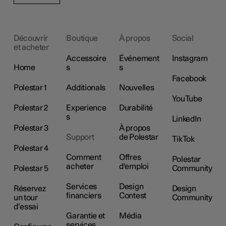
Découvrir
Boutique
À propos
Social
et acheter
Accessoire
Événement
Instagram
Home
s
s
Facebook
Polestar 1
Additionals
Nouvelles
YouTube
Polestar 2
Experience
Durabilité
s
LinkedIn
Polestar 3
À propos
Support
de Polestar
TikTok
Polestar 4
Comment
Offres
Polestar
acheter
d'emploi
Polestar 5
Community
Services
Design
Réservez
Design
financiers
Contest
un tour
Community
d’essai
Garantie et
Média
services