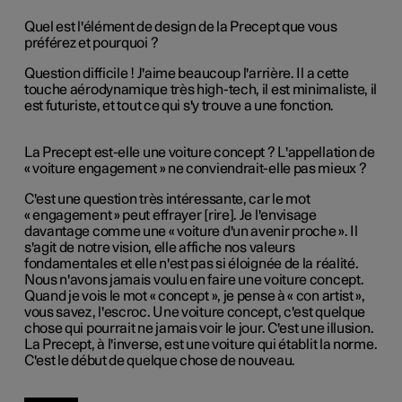
Quel est l'élément de design de la Precept que vous
préférez et pourquoi ?
Question difficile ! J'aime beaucoup l'arrière. Il a cette
touche aérodynamique très high-tech, il est minimaliste, il
est futuriste, et tout ce qui s'y trouve a une fonction.
La Precept est-elle une voiture concept ? L'appellation de
« voiture engagement » ne conviendrait-elle pas mieux ?
C'est une question très intéressante, car le mot
« engagement » peut effrayer [rire]. Je l'envisage
davantage comme une « voiture d'un avenir proche ». Il
s'agit de notre vision, elle affiche nos valeurs
fondamentales et elle n'est pas si éloignée de la réalité.
Nous n'avons jamais voulu en faire une voiture concept.
Quand je vois le mot «
con
cept », je pense à « con artist »,
vous savez, l'escroc. Une voiture concept, c'est quelque
chose qui pourrait ne jamais voir le jour. C'est une illusion.
La Precept, à l'inverse, est une voiture qui établit la norme.
C'est le début de quelque chose de nouveau.