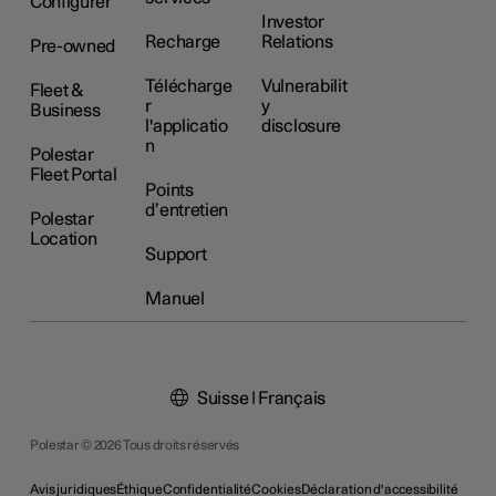
Configurer
Investor
Recharge
Relations
Pre-owned
Télécharge
Vulnerabilit
Fleet &
r
y
Business
l'applicatio
disclosure
n
Polestar
Fleet Portal
Points
d’entretien
Polestar
Location
Support
Manuel
Suisse | Français
Polestar © 2026 Tous droits réservés
Avis juridiques
Éthique
Confidentialité
Cookies
Déclaration d'accessibilité