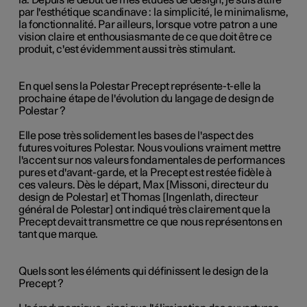
là. Depuis le début de mes études de design, je suis attiré
par l'esthétique scandinave : la simplicité, le minimalisme,
la fonctionnalité. Par ailleurs, lorsque votre patron a une
vision claire et enthousiasmante de ce que doit être ce
produit, c'est évidemment aussi très stimulant.
En quel sens la Polestar Precept représente-t-elle la
prochaine étape de l'évolution du langage de design de
Polestar ?
Elle pose très solidement les bases de l'aspect des
futures voitures Polestar. Nous voulions vraiment mettre
l'accent sur nos valeurs fondamentales de performances
pures et d'avant-garde, et la Precept est restée fidèle à
ces valeurs. Dès le départ, Max [Missoni, directeur du
design de Polestar] et Thomas [Ingenlath, directeur
général de Polestar] ont indiqué très clairement que la
Precept devait transmettre ce que nous représentons en
tant que marque.
Quels sont les éléments qui définissent le design de la
Precept ?