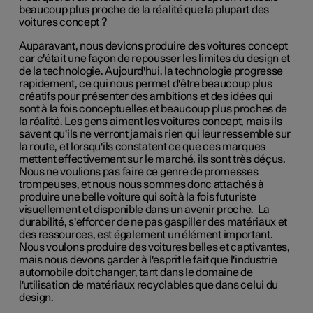
beaucoup plus proche de la réalité que la plupart des
voitures concept ?
Auparavant, nous devions produire des voitures concept
car c'était une façon de repousser les limites du design et
de la technologie. Aujourd'hui, la technologie progresse
rapidement, ce qui nous permet d'être beaucoup plus
créatifs
pour présenter des ambitions
et des idées qui
sont à la fois conceptuelles et beaucoup plus proches de
la réalité. Les gens aiment les voitures concept, mais ils
savent qu'ils ne verront jamais rien qui leur ressemble sur
la route, et lorsqu'ils constatent ce que ces marques
mettent effectivement sur le marché, ils sont très déçus.
Nous ne voulions pas faire ce genre de promesses
trompeuses, et nous nous sommes donc attachés à
produire une belle voiture qui soit à la fois futuriste
visuellement et disponible dans un avenir proche. La
durabilité, s'efforcer de ne pas gaspiller des matériaux et
des ressources, est également un élément important.
Nous voulons produire des voitures belles et captivantes,
mais nous devons garder à l'esprit le fait que l'industrie
automobile doit changer, tant dans le domaine de
l'utilisation de matériaux recyclables que dans celui du
design.