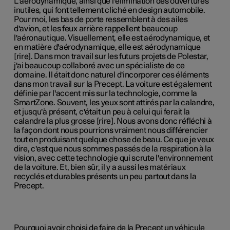
L'aérodynamique, ainsi que l'élimination des ouvertures
inutiles, qui font tellement cliché en design automobile.
Pour moi, les bas de porte ressemblent à des ailes
d'avion, et les feux arrière rappellent beaucoup
l'aéronautique. Visuellement, elle est aérodynamique, et
en matière d'aérodynamique, elle est aérodynamique
[rire]. Dans mon travail sur les futurs projets de Polestar,
j'ai beaucoup collaboré avec un spécialiste de ce
domaine. Il était donc naturel d'incorporer ces éléments
dans mon travail sur la Precept. La voiture est également
définie par l'accent mis sur la technologie, comme la
SmartZone. Souvent, les yeux sont attirés par la calandre,
et jusqu'à présent, c'était un peu à celui qui ferait la
calandre la plus grosse [rire]. Nous avons donc réfléchi à
la façon dont nous pourrions vraiment nous différencier
tout en produisant quelque chose de beau. Ce que je veux
dire, c'est que nous sommes passés de la respiration à la
vision, avec cette technologie qui scrute l'environnement
de la voiture. Et, bien sûr, il y a aussi les matériaux
recyclés et durables présents un peu partout dans la
Precept.
Pourquoi avoir choisi de faire de la Precept un véhicule