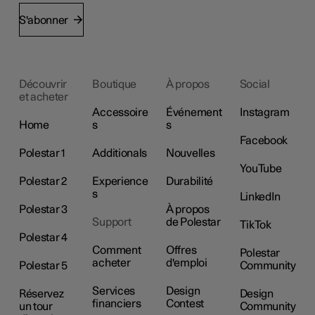
S'abonner
Découvrir
Boutique
À propos
Social
et acheter
Accessoire
Événement
Instagram
Home
s
s
Facebook
Polestar 1
Additionals
Nouvelles
YouTube
Polestar 2
Experience
Durabilité
s
LinkedIn
Polestar 3
À propos
Support
de Polestar
TikTok
Polestar 4
Comment
Offres
Polestar
acheter
d'emploi
Polestar 5
Community
Services
Design
Réservez
Design
financiers
Contest
un tour
Community