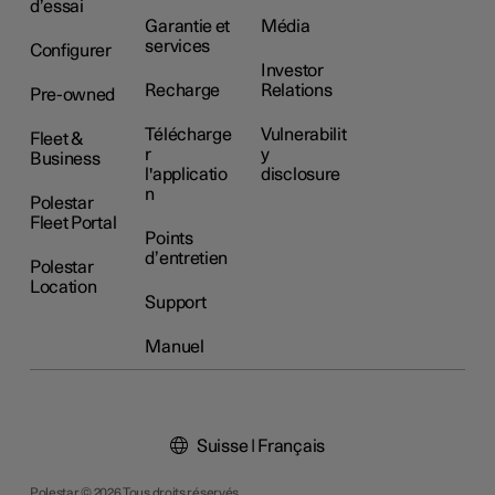
d’essai
Garantie et
Média
services
Configurer
Investor
Recharge
Relations
Pre-owned
Télécharge
Vulnerabilit
Fleet &
r
y
Business
l'applicatio
disclosure
n
Polestar
Fleet Portal
Points
d’entretien
Polestar
Location
Support
Manuel
Suisse | Français
Polestar © 2026 Tous droits réservés