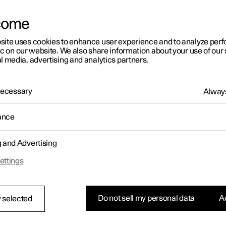
come
site uses cookies to enhance user experience and to analyze pe
ic on our website. We also share information about your use of our 
l media, advertising and analytics partners.
 Necessary
Always
ance
g and Advertising
ettings
Do not sell my personal data
Ac
 selected