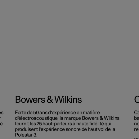
Bowers & Wilkins
C
es
Forte de 50 ans d'expérience en matière
Ca
r
d'électroacoustique, la marque Bowers & Wilkins
ba
sé
fournit les 25 haut-parleurs à haute fidélité qui
no
produisent l'expérience sonore de haut vol de la
re
Polestar 3.