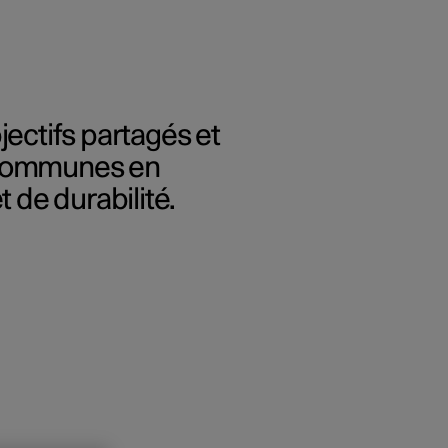
jectifs partagés et
 communes en
 de durabilité.
 entreprise
 acheter
s de financement