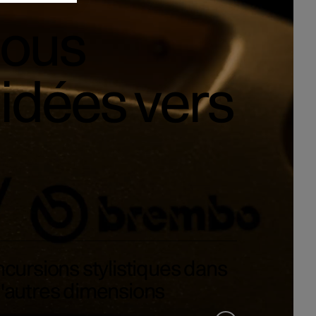
nous
idées vers
ncursions stylistiques dans
'autres dimensions