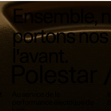
Ensemble, 
portons nos 
l'avant.
t
Au service de la
I
performance électrique de
d
luxe