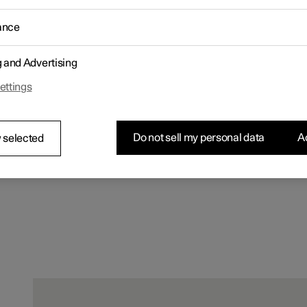
ance
g and Advertising
ettings
Do not sell my personal data
Ac
 selected
Matériau 3D Knit pour sièges