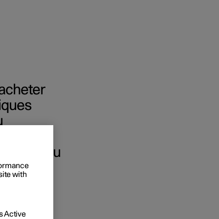
racheter
iques
e vente
u
t entreprises
vie aux
êche mis au
des Extras
rformance
site with
 Active