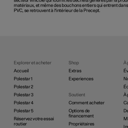
secteur vinicole qui fournit les déchets générés par la prod
matériaux, et même des bouchons entiers qui entrent dans
PVC, se retrouvent à l'intérieur de la Precept.
Explorer et acheter
Shop
À 
Accueil
Extras
É
Polestar 1
Experiences
No
Polestar 2
Éc
Polestar 3
Soutient
À 
Polestar 4
Comment acheter
Ca
Polestar 5
Options de
De
financement
Réservez votre essai
M
routier
Propriétaires
In