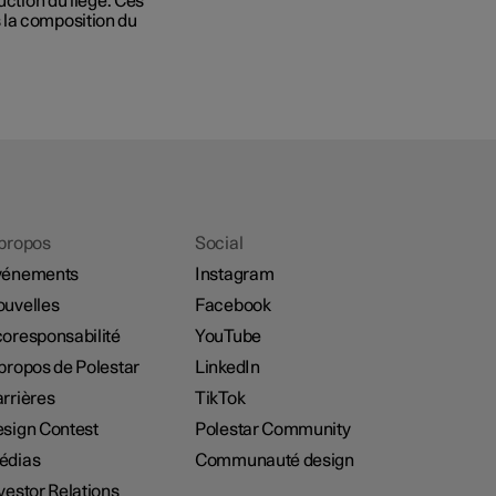
uction du liège. Ces
 la composition du
propos
Social
vénements
Instagram
uvelles
Facebook
oresponsabilité
YouTube
propos de Polestar
LinkedIn
rrières
TikTok
sign Contest
Polestar Community
édias
Communauté design
vestor Relations