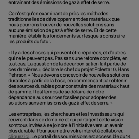
entraînant des émissions de gaz à effet de serre.
Ce n’est qu’en examinant de près les méthodes
traditionnelles de développement des matériaux que
nous pourrons trouver de nouvelles solutions sans
aucune émission de gaz à effet de serre. Et de cette
manière, établir les fondements sur lesquels construire
les produits du futur.
« Il y a des choses qui peuvent être réparées, et d’autres
qui ne le peuvent pas. Pas sans une refonte complète, en
tout cas. La question de la décarbonisation fait partie de
ces dernières »,
déclare le chef du projet Polestar 0, Hans
Pehrson. «
Nous devons concevoir de nouvelles solutions
durables à partir de la base, en commençant par obtenir
des sources durables pour construire des matériaux haut
de gamme. Il est temps de se défaire de notre
dépendance aux sources fossiles pour adopter des
solutions sans émissions de gaz à effet de serre. »
Les entreprises, les chercheurs et les investisseurs qui
œuvrent dans ce domaine et qui partagent cette vision
sont tous invités à se joindre à l’initiative vers un avenir
plus durable. Pour soumettre votre intérêt à collaborer,
cliquez ici
. Le portail des soumissions est accessible du 14