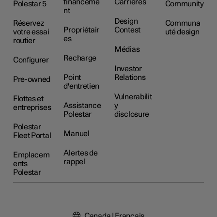
financeme
Carrières
Polestar 5
Community
nt
Design
Réservez
Communa
Propriétair
Contest
votre essai
uté design
es
routier
Médias
Recharge
Configurer
Investor
Point
Relations
Pre-owned
d'entretien
Vulnerabilit
Flottes et
Assistance
y
entreprises
Polestar
disclosure
Polestar
Manuel
Fleet Portal
Alertes de
Emplacem
rappel
ents
Polestar
Canada | Français