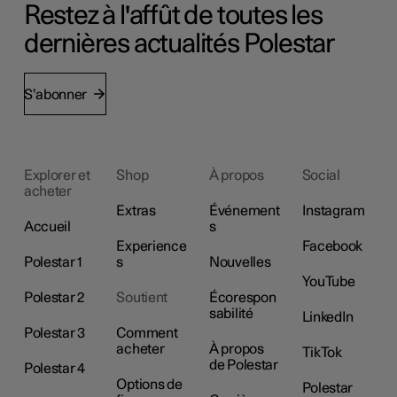
Restez à l'affût de toutes les
dernières actualités Polestar
S’abonner
Explorer et
Shop
À propos
Social
acheter
Extras
Événement
Instagram
Accueil
s
Experience
Facebook
Polestar 1
s
Nouvelles
YouTube
Polestar 2
Soutient
Écorespon
sabilité
LinkedIn
Polestar 3
Comment
acheter
À propos
TikTok
de Polestar
Polestar 4
Options de
Polestar