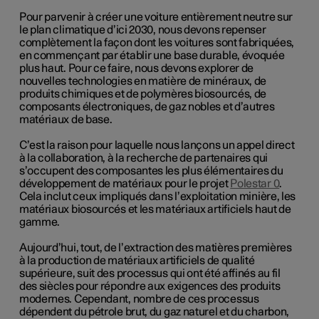
Pour parvenir à créer une voiture entièrement neutre sur
le plan climatique d’ici 2030, nous devons repenser
complètement la façon dont les voitures sont fabriquées,
en commençant par établir une base durable, évoquée
plus haut. Pour ce faire, nous devons explorer de
nouvelles technologies en matière de minéraux, de
produits chimiques et de polymères biosourcés, de
composants électroniques, de gaz nobles et d’autres
matériaux de base.
C’est la raison pour laquelle nous lançons un appel direct
à la collaboration, à la recherche de partenaires qui
s’occupent des composantes les plus élémentaires du
développement de matériaux pour le projet
Polestar 0
.
Cela inclut ceux impliqués dans l’exploitation minière, les
matériaux biosourcés et les matériaux artificiels haut de
gamme.
Aujourd’hui, tout, de l’extraction des matières premières
à la production de matériaux artificiels de qualité
supérieure, suit des processus qui ont été affinés au fil
des siècles pour répondre aux exigences des produits
modernes. Cependant, nombre de ces processus
dépendent du pétrole brut, du gaz naturel et du charbon,