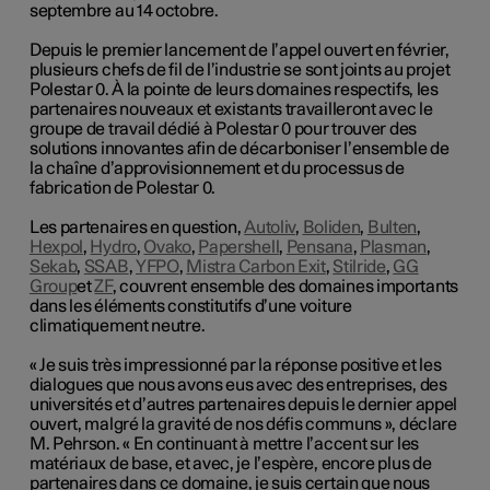
septembre au 14 octobre.
Depuis le premier lancement de l’appel ouvert en février,
plusieurs chefs de fil de l’industrie se sont joints au projet
Polestar 0. À la pointe de leurs domaines respectifs, les
partenaires nouveaux et existants travailleront avec le
groupe de travail dédié à Polestar 0 pour trouver des
solutions innovantes afin de décarboniser l’ensemble de
la chaîne d’approvisionnement et du processus de
fabrication de Polestar 0.
Les partenaires en question,
Autoliv
,
Boliden
,
Bulten
,
Hexpol
,
Hydro
,
Ovako
,
Papershell
,
Pensana
,
Plasman
,
Sekab
,
SSAB
,
YFPO
,
Mistra Carbon Exit
,
Stilride
,
GG
Group
et
ZF
, couvrent ensemble des domaines importants
dans les éléments constitutifs d’une voiture
climatiquement neutre.
« Je suis très impressionné par la réponse positive et les
dialogues que nous avons eus avec des entreprises, des
universités et d’autres partenaires depuis le dernier appel
ouvert, malgré la gravité de nos défis communs », déclare
M. Pehrson. « En continuant à mettre l’accent sur les
matériaux de base, et avec, je l’espère, encore plus de
partenaires dans ce domaine, je suis certain que nous