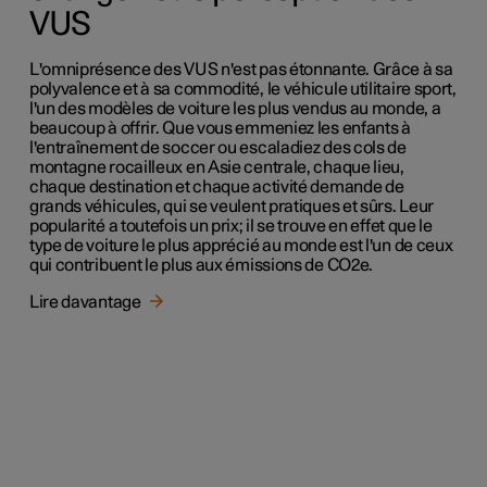
VUS
L'omniprésence des VUS n'est pas étonnante. Grâce à sa
polyvalence et à sa commodité, le véhicule utilitaire sport,
l'un des modèles de voiture les plus vendus au monde, a
beaucoup à offrir. Que vous emmeniez les enfants à
l'entraînement de soccer ou escaladiez des cols de
montagne rocailleux en Asie centrale, chaque lieu,
chaque destination et chaque activité demande de
grands véhicules, qui se veulent pratiques et sûrs. Leur
popularité a toutefois un prix; il se trouve en effet que le
type de voiture le plus apprécié au monde est l'un de ceux
qui contribuent le plus aux émissions de CO2e.
Lire davantage