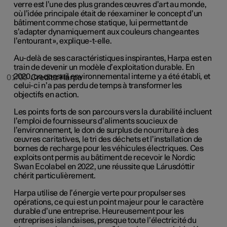
verre est l’une des plus grandes œuvres d’art au monde,
où l’idée principale était de réexaminer le concept d’un
bâtiment comme chose statique, lui permettant de
s’adapter dynamiquement aux couleurs changeantes
l’entourant », explique-t-elle.
Au-delà de ses caractéristiques inspirantes, Harpa est en
train de devenir un modèle d’exploitation durable. En
2020, un conseil environnemental interne y a été établi, et
01/03
Credits: Harpa
celui-ci n’a pas perdu de temps à transformer les
objectifs en action.
Les points forts de son parcours vers la durabilité incluent
l’emploi de fournisseurs d’aliments soucieux de
l’environnement, le don de surplus de nourriture à des
œuvres caritatives, le tri des déchets et l’installation de
bornes de recharge pour les véhicules électriques. Ces
exploits ont permis au bâtiment de recevoir le Nordic
Swan Ecolabel en 2022, une réussite que Lárusdóttir
chérit particulièrement.
Harpa utilise de l’énergie verte pour propulser ses
opérations, ce qui est un point majeur pour le caractère
durable d’une entreprise. Heureusement pour les
entreprises islandaises, presque toute l’électricité du