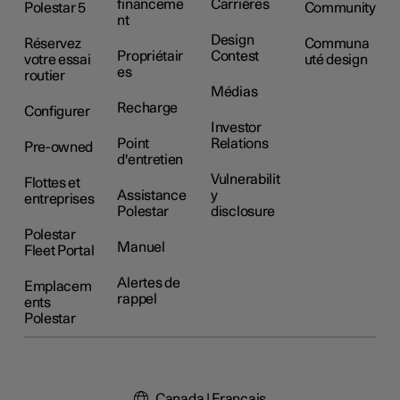
financeme
Carrières
Polestar 5
Community
nt
Design
Réservez
Communa
Propriétair
Contest
votre essai
uté design
es
routier
Médias
Recharge
Configurer
Investor
Point
Relations
Pre-owned
d'entretien
Vulnerabilit
Flottes et
Assistance
y
entreprises
Polestar
disclosure
Polestar
Manuel
Fleet Portal
Alertes de
Emplacem
rappel
ents
Polestar
Canada | Français