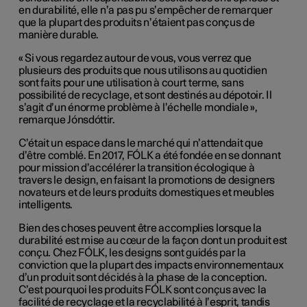
en durabilité, elle n’a pas pu s’empêcher de remarquer
que la plupart des produits n’étaient pas conçus de
manière durable.
« Si vous regardez autour de vous, vous verrez que
plusieurs des produits que nous utilisons au quotidien
sont faits pour une utilisation à court terme, sans
possibilité de recyclage, et sont destinés au dépotoir. Il
s’agit d’un énorme problème à l’échelle mondiale »,
remarque Jónsdóttir.
C’était un espace dans le marché qui n’attendait que
d’être comblé. En 2017, FÓLK a été fondée en se donnant
pour mission d’accélérer la transition écologique à
travers le design, en faisant la promotions de designers
novateurs et de leurs produits domestiques et meubles
intelligents.
Bien des choses peuvent être accomplies lorsque la
durabilité est mise au cœur de la façon dont un produit est
conçu. Chez FÓLK, les designs sont guidés par la
conviction que la plupart des impacts environnementaux
d’un produit sont décidés à la phase de la conception.
C’est pourquoi les produits FÓLK sont conçus avec la
facilité de recyclage et la recyclabilité à l’esprit, tandis