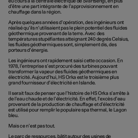
eu cours à la centrale électrique de Svartsengi, en plus
d’être une part intégrante de l’approvisionnement en
chauffage dans la région.
Après quelques années d’opération, des ingénieurs ont
réalisé qu’ils n’utilisaient pas le plein potentiel des fluides
géothermique provenant de la terre. Avec des
températures stupéfiantes atteignant 240 degrés Celsius,
les fluides géothermiques sont, simplement dis, des
porteurs d’énergie.
Les ingénieurs ont rapidement saisi cette occasion. En
1978, l’entreprise s’est procuré des turbines pouvant
transformer la vapeur des fluides géothermiques en
électricité. Aujourd’hui, HS Orka est le troisième plus
grand fournisseur d’électricité en Islande.
Il serait faux de penser que l’histoire de HS Orka s’arrête à
de l’eau chaude et de l’électricité. En effet, l’excès d’eau
provenant de la production de chauffage et d’électricité
est utilisé pour remplir le populaire spa thermal, le Lagon
bleu.
Mais ce n’est pas tout.
Le parc de ressources, bâtit autour des usines de