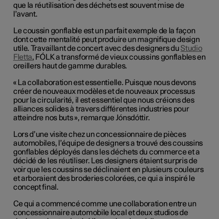
que la réutilisation des déchets est souvent mise de
l’avant.
Le coussin gonflable est un parfait exemple de la façon
dont cette mentalité peut produire un magnifique design
utile. Travaillant de concert avec des designers du
Studio
Fletta
, FÓLK a transformé de vieux coussins gonflables en
oreillers haut de gamme durables.
« La collaboration est essentielle. Puisque nous devons
créer de nouveaux modèles et de nouveaux processus
pour la circularité, il est essentiel que nous créions des
alliances solides à travers différentes industries pour
atteindre nos buts », remarque Jónsdóttir.
Lors d’une visite chez un concessionnaire de pièces
automobiles, l’équipe de designers a trouvé des coussins
gonflables déployés dans les déchets du commerce et a
décidé de les réutiliser. Les designers étaient surpris de
voir que les coussins se déclinaient en plusieurs couleurs
et arboraient des broderies colorées, ce qui a inspiré le
concept final.
Ce qui a commencé comme une collaboration entre un
concessionnaire automobile local et deux studios de