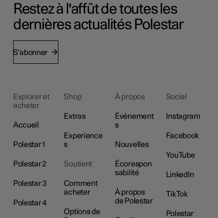
Restez à l'affût de toutes les
dernières actualités Polestar
S’abonner
Explorer et
Shop
À propos
Social
acheter
Extras
Événement
Instagram
Accueil
s
Experience
Facebook
Polestar 1
s
Nouvelles
YouTube
Polestar 2
Soutient
Écorespon
sabilité
LinkedIn
Polestar 3
Comment
acheter
À propos
TikTok
de Polestar
Polestar 4
Options de
Polestar