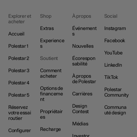
Explorer et
Shop
À propos
Social
acheter
Extras
Événement
Instagram
Accueil
s
Experience
Facebook
Polestar 1
s
Nouvelles
YouTube
Polestar 2
Soutient
Écorespon
sabilité
LinkedIn
Polestar 3
Comment
acheter
À propos
TikTok
de Polestar
Polestar 4
Options de
Polestar
financeme
Carrières
Polestar 5
Community
nt
Design
Réservez
Communa
Propriétair
Contest
votre essai
uté design
es
routier
Médias
Recharge
Configurer
Investor