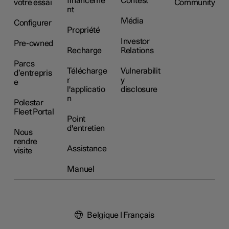
financeme
Contest
votre essai
Community
nt
Média
Configurer
Propriété
Investor
Pre-owned
Recharge
Relations
Parcs
Télécharge
Vulnerabilit
d’entrepris
r
y
e
l'applicatio
disclosure
n
Polestar
Fleet Portal
Point
d'entretien
Nous
rendre
Assistance
visite
Manuel
Belgique | Français