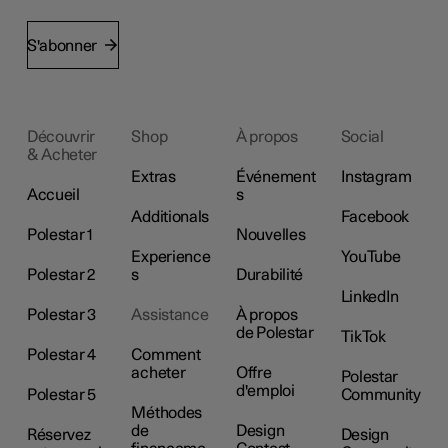
S'abonner
Découvrir
Shop
À propos
Social
& Acheter
Extras
Événement
Instagram
Accueil
s
Additionals
Facebook
Polestar 1
Nouvelles
Experience
YouTube
Polestar 2
s
Durabilité
LinkedIn
Polestar 3
Assistance
À propos
de Polestar
TikTok
Polestar 4
Comment
acheter
Offre
Polestar
d'emploi
Polestar 5
Community
Méthodes
de
Design
Réservez
Design