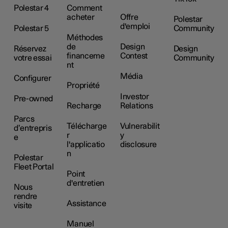
Polestar 4
Comment
acheter
Offre
Polestar
d'emploi
Polestar 5
Community
Méthodes
de
Design
Réservez
Design
financeme
Contest
votre essai
Community
nt
Média
Configurer
Propriété
Investor
Pre-owned
Recharge
Relations
Parcs
Télécharge
Vulnerabilit
d’entrepris
r
y
e
l'applicatio
disclosure
n
Polestar
Fleet Portal
Point
d'entretien
Nous
rendre
Assistance
visite
Manuel