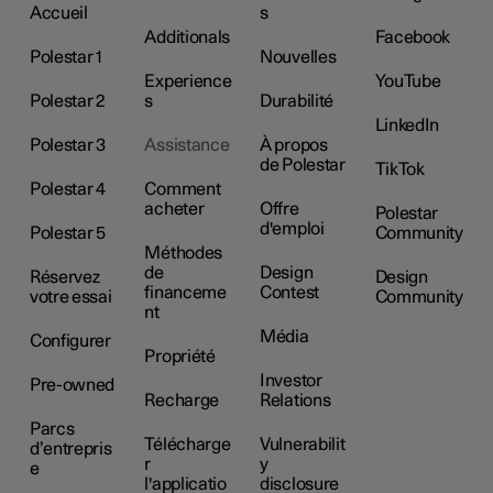
Accueil
s
Additionals
Facebook
Polestar 1
Nouvelles
Experience
YouTube
Polestar 2
s
Durabilité
LinkedIn
Polestar 3
Assistance
À propos
de Polestar
TikTok
Polestar 4
Comment
acheter
Offre
Polestar
d'emploi
Polestar 5
Community
Méthodes
de
Design
Réservez
Design
financeme
Contest
votre essai
Community
nt
Média
Configurer
Propriété
Investor
Pre-owned
Recharge
Relations
Parcs
Télécharge
Vulnerabilit
d’entrepris
r
y
e
l'applicatio
disclosure