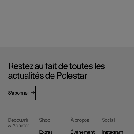
Restez au fait de toutes les
actualités de Polestar
S'abonner
Découvrir
Shop
À propos
Social
& Acheter
Extras
Événement
Instagram