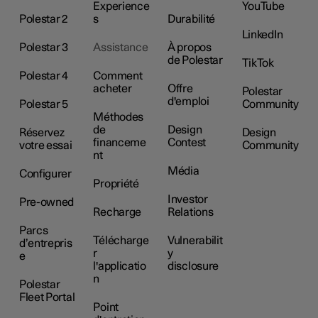
Experience
YouTube
Polestar 2
s
Durabilité
LinkedIn
Polestar 3
Assistance
À propos
de Polestar
TikTok
Polestar 4
Comment
acheter
Offre
Polestar
d'emploi
Polestar 5
Community
Méthodes
de
Design
Réservez
Design
financeme
Contest
votre essai
Community
nt
Média
Configurer
Propriété
Investor
Pre-owned
Recharge
Relations
Parcs
Télécharge
Vulnerabilit
d’entrepris
r
y
e
l'applicatio
disclosure
n
Polestar
Fleet Portal
Point