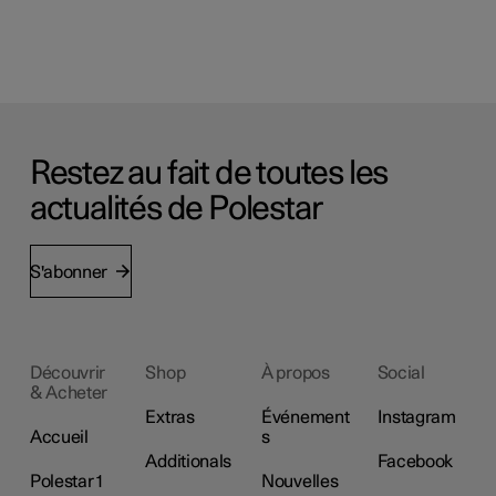
Restez au fait de toutes les
actualités de Polestar
S'abonner
Découvrir
Shop
À propos
Social
& Acheter
Extras
Événement
Instagram
Accueil
s
Additionals
Facebook
Polestar 1
Nouvelles