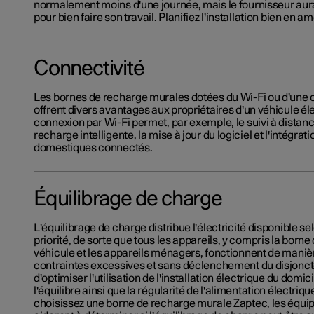
normalement moins d'une journée, mais le fournisseur aur
pour bien faire son travail. Planifiez l'installation bien en am
Connectivité
Les bornes de recharge murales dotées du Wi-Fi ou d'une
offrent divers avantages aux propriétaires d'un véhicule él
connexion par Wi-Fi permet, par exemple, le suivi à distanc
recharge intelligente, la mise à jour du logiciel et l'intégra
domestiques connectés.
Équilibrage de charge
L'équilibrage de charge distribue l'électricité disponible se
priorité, de sorte que tous les appareils, y compris la born
véhicule et les appareils ménagers, fonctionnent de maniè
contraintes excessives et sans déclenchement du disjonct
d'optimiser l'utilisation de l'installation électrique du domici
l'équilibre ainsi que la régularité de l'alimentation électriq
choisissez une borne de recharge murale Zaptec, les équi