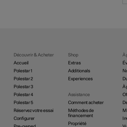
Découvrir & Acheter
Shop
À 
Accueil
Extras
É
Polestar 1
Additionals
No
Polestar 2
Experiences
Du
Polestar 3
À 
Polestar 4
Assistance
Of
Polestar 5
Comment acheter
De
Réservez votre essai
Méthodes de
M
financement
Configurer
In
Propriété
Pre-owned
Vu