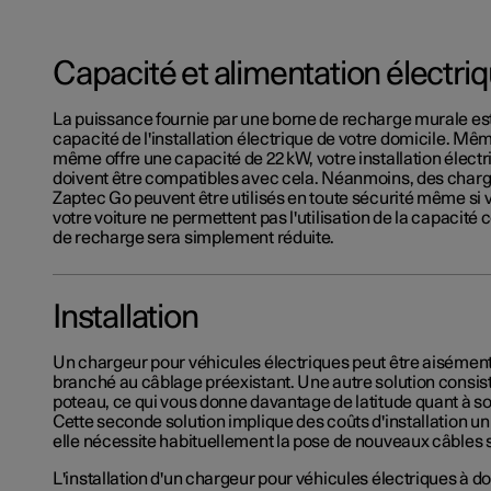
Capacité et alimentation électri
La puissance fournie par une borne de recharge murale es
capacité de l'installation électrique de votre domicile. Même
même offre une capacité de 22 kW, votre installation électri
doivent être compatibles avec cela. Néanmoins, des charge
Zaptec Go peuvent être utilisés en toute sécurité même si vo
votre voiture ne permettent pas l'utilisation de la capacité
de recharge sera simplement réduite.
Installation
Un chargeur pour véhicules électriques peut être aisémen
branché au câblage préexistant. Une autre solution consist
poteau, ce qui vous donne davantage de latitude quant à s
Cette seconde solution implique des coûts d'installation un
elle nécessite habituellement la pose de nouveaux câbles s
L'installation d'un chargeur pour véhicules électriques à d