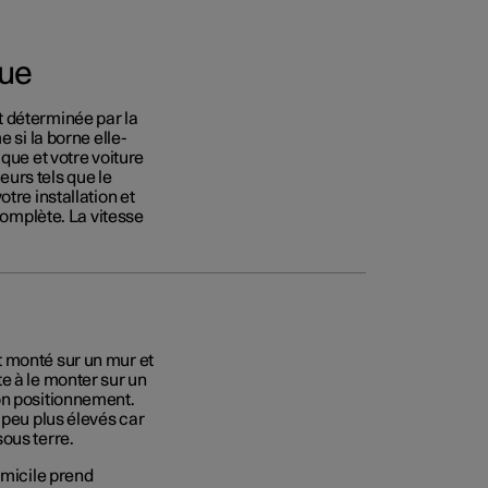
que
t déterminée par la
 si la borne elle-
que et votre voiture
urs tels que le
tre installation et
 complète. La vitesse
t monté sur un mur et
e à le monter sur un
on positionnement.
 peu plus élevés car
ous terre.
omicile prend