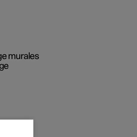
ge murales
rge
onnels
 acheter
s de financement
s en nature