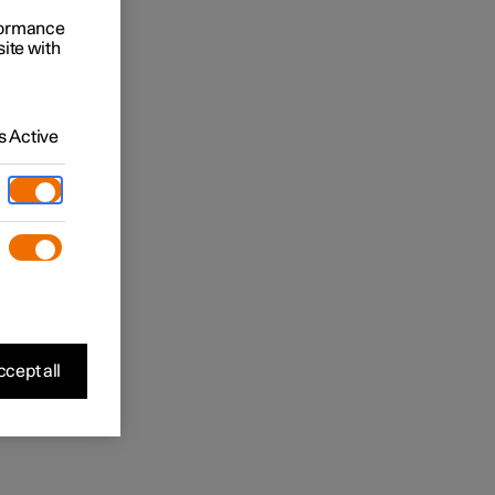
rformance
site with
 Active
cept all