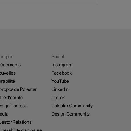
propos
Social
vénements
Instagram
uvelles
Facebook
rabilité
YouTube
propos de Polestar
LinkedIn
fre d'emploi
TikTok
sign Contest
Polestar Community
édia
Design Community
vestor Relations
lnerability disclosure