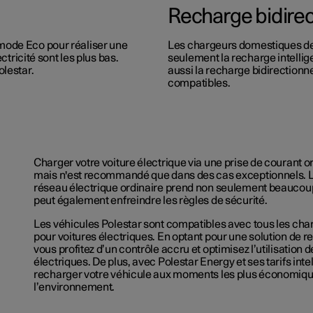
Recharge bidirect
mode Eco pour réaliser une
Les chargeurs domestiques de
ctricité sont les plus bas.
seulement la recharge intellige
olestar.
aussi la recharge bidirectionn
compatibles.
Charger votre voiture électrique via une prise de courant or
mais n'est recommandé que dans des cas exceptionnels. L
réseau électrique ordinaire prend non seulement beaucou
peut également enfreindre les règles de sécurité.
Les véhicules Polestar sont compatibles avec tous les ch
pour voitures électriques. En optant pour une solution de r
vous profitez d’un contrôle accru et optimisez l’utilisation d
électriques. De plus, avec Polestar Energy et ses tarifs inte
recharger votre véhicule aux moments les plus économiqu
l’environnement.