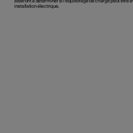
aideront à déterminer si l'équilibrage de charge peut être 
installation électrique.