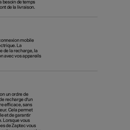
a besoin de temps
ont de la livraison.
 connexion mobile
ectrique. La
e de la recharge, la
tion avec vos appareils
lon un ordre de
e de recharge d'un
re efficace, sans
eur. Cela permet
le et de garantir
ue. Lorsque vous
pes de Zaptec vous