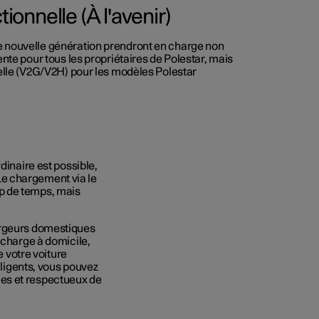
ionnelle (À l'avenir)
 nouvelle génération prendront en charge non
nte pour tous les propriétaires de Polestar, mais
elle (V2G/V2H) pour les modèles Polestar
dinaire est possible,
e chargement via le
p de temps, mais
argeurs domestiques
echarge à domicile,
e votre voiture
lligents, vous pouvez
es et respectueux de