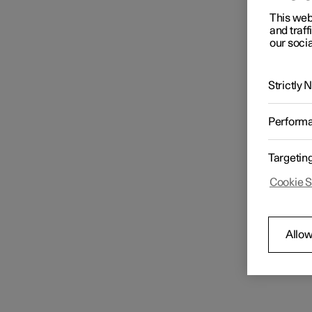
This web
and traff
our socia
Strictly
Perform
Targetin
Cookie S
Allow