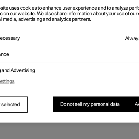
site uses cookies to enhance user experience and to analyze pe
ic on our website. We also share information about your use of our 
l media, advertising and analytics partners.
 Necessary
Always
ance
g and Advertising
ettings
Do not sell my personal data
Ac
 selected