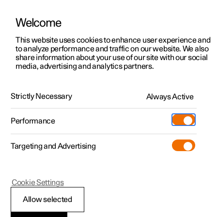
Welcome
Polestar 2
Kampanjat
This website uses cookies to enhance user experience and
Autosi luovutus
to analyze performance and traffic on our website. We also
Polestar 3
Yrityskampanjat
share information about your use of our site with our social
Kaikki mitä sinun tulee tietää
media, advertising and analytics partners.
Polestar 4
Toimitusvalmiit autot
Polestar 5
Tilaa nyt
Strictly Necessary
Always Active
Pre-owned
Sijainnit
Pre-owned
Muistettavat asiat
Performance
Koeajo
Huoltopisteet
Kauppa
Valmistaudu luovutukseen varmistamalla seuraavat
Targeting and Advertising
Lisää
asiat:
Extras
Omistajuus
01
.
Additionals
Lataaminen
(Avautuu uuteen ikkunaan)
Ajokortti
Cookie Settings
Tutustu Polestar 2
Tutustu Polestar 3
Tutustu Polestar 4
Pre-owned edut
Tapahtumat
Asiakaspalvelu
Allow selected
Otathan voimassa olevan ajokorttisi mukaan.
Koeajo
Koeajo
Koeajo
Kampanjat
Yritysautot
Tietoa Polestarista