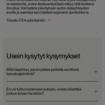
on saatavilla, auton keskusnäytössä näkyy tätä koskeva
ilmoitus. Voit ladata päivityksen auton datayhteyden
avulla ja asentaa sen itsellesi sopivana ajankohtana.
Tutustu OTA-päivityksiin
Usein kysytyt kysymykset
Mitä tapahtuu, jos en pääse paikalle sovittuna
luovutuspäivänä?
En voi tulla noutamaan autoani, voinko lähettää
jonkun toisen henkilön?