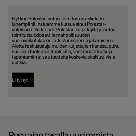
Nyt kun Polestar-autosi toimitus on askeleen
lähempänä, haluamme kutsua sinut Polestar-
yhteisöön. Se tarjoaa Polestar-kuljettajille ja auton
toimitusta odottaville mahdollisuuden
vuorovaikutukseen, tutustumiseen ja jakamiseen.
Aloita keskusteluja muiden kuljettajien kanssa, puhu
suoraan tuoteasiantuntijoille, vastaanota kutsuja
tapahtumiin ja saa tuotteita koskevia eksklusiivisia
uutisia.
Liity nyt
Pysy ajan tasalla uusimmista