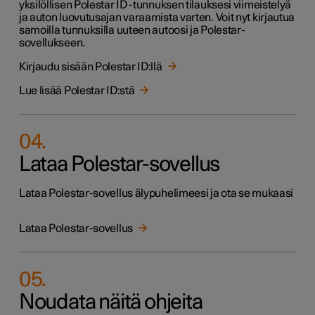
yksilöllisen Polestar ID -tunnuksen tilauksesi viimeistelyä
ja auton luovutusajan varaamista varten. Voit nyt kirjautua
samoilla tunnuksilla uuteen autoosi ja Polestar-
sovellukseen.
Kirjaudu sisään Polestar ID:llä
Lue lisää Polestar ID:stä
04
.
Lataa Polestar-sovellus
Lataa Polestar-sovellus älypuhelimeesi ja ota se mukaasi
Lataa Polestar-sovellus
05
.
Noudata näitä ohjeita