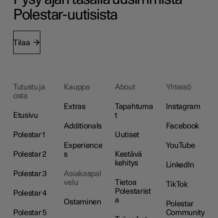
Polestar-uutisista
Tilaa
Tutustu ja
Kauppa
About
Yhteisö
osta
Extras
Tapahtuma
Instagram
Etusivu
t
Additionals
Facebook
Polestar 1
Uutiset
Experience
YouTube
Polestar 2
s
Kestävä
kehitys
LinkedIn
Polestar 3
Asiakaspal
velu
Tietoa
TikTok
Polestarist
Polestar 4
a
Ostaminen
Polestar
Polestar 5
Community