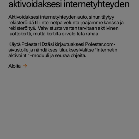
aktivoidaksesi internetyhteyden
Aktivoidaksesi internetyhteyden auto, sinun täytyy
rekisteröidä tili internetpalveluntarjoajamme kanssa ja
rekisteröityä. Vahvistusta varten tarvitaan aktiivinen
luottokortti, mutta kortilta ei veloiteta rahaa.
Käytä Polestar ID:täsi kirjautuaksesi Polestar.com-
sivustolle ja nähdäksesi tilauksesi
Valitse "Internetin
aktivointi" -moduuli ja seuraa ohjeita.
Aloita