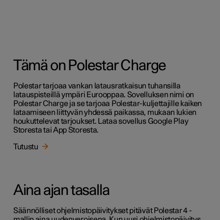
Tämä on Polestar Charge
Polestar tarjoaa vankan latausratkaisun tuhansilla
latauspisteillä ympäri Eurooppaa. Sovelluksen nimi on
Polestar Charge ja se tarjoaa Polestar-kuljettajille kaiken
lataamiseen liittyvän yhdessä paikassa, mukaan lukien
houkuttelevat tarjoukset. Lataa sovellus Google Play
Storesta tai App Storesta.
Tutustu
Aina ajan tasalla
Säännölliset ohjelmistopäivitykset pitävät Polestar 4 -
mallin aina uudenveroisena. Kun uusi ohjelmistopäivitys