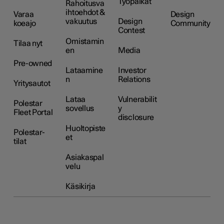
Työpaikat
Rahoitusva
ihtoehdot &
Varaa
Design
vakuutus
Design
koeajo
Community
Contest
Omistamin
Tilaa nyt
en
Media
Pre-owned
Lataamine
Investor
n
Relations
Yritysautot
Lataa
Vulnerabilit
Polestar
sovellus
y
Fleet Portal
disclosure
Huoltopiste
Polestar-
et
tilat
Asiakaspal
velu
Käsikirja