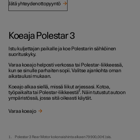
Jätä yhteydenottopyyntö
Koeaja Polestar 3
Istu kuljettajan paikalle ja koe Polestarin sähköinen
suorituskyky.
Varaa koeajo helposti verkossa tai Polestar-liikkeessä,
kun se sinulle parhaiten sopii. Valitse ajankohta oman
aikataulusi mukaan.
Koeajo alkaa siellä, missä liikut arjessasi. Kotoa,
työpaikalta tai Polestar‑liikkeestä
²
. Näin tutustut autoon
ympäristössä, jossa sitä oikeasti käytät.
Varaa koeajo
Polestar 3 Rear Motor kokonaishinta alkaen 79 900,00 € (sis.