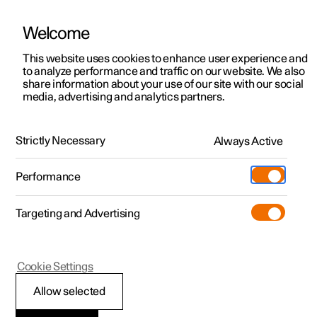
Welcome
Polestar 2
Kampanjat
This website uses cookies to enhance user experience and
Ajankohtaiset kampanjat ja tarjoukset
to analyze performance and traffic on our website. We also
Polestar 3
Yrityskampanjat
share information about your use of our site with our social
media, advertising and analytics partners.
Polestar 4
Polestar 3
Toimitusvalmiit autot
Rahoituskampanja
Polestar 5
Tilaa nyt
Strictly Necessary
Always Active
4,99 % rahoituskorko Polestar 3 -malleihin. Osamaksu
Pre-owned
Sijainnit
Pre-owned
alkaen 699 €/kk.
Performance
Koeajo
Huoltopisteet
Kauppa
Suunnittele Polestar 3
Katso toimitusvalmiit autot
Targeting and Advertising
Lisää
Extras
Omistajuus
Additionals
Lataaminen
(Avautuu uuteen ikkunaan)
Cookie Settings
Tutustu Polestar 2
Tutustu Polestar 3
Tutustu Polestar 4
Pre-owned edut
Tapahtumat
Asiakaspalvelu
Allow selected
Koeajo
Koeajo
Koeajo
Kampanjat
Yritysautot
Tietoa Polestarista