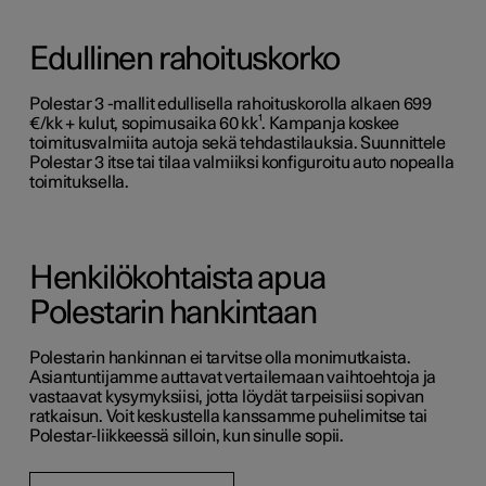
Edullinen rahoituskorko
Polestar 3 -mallit edullisella rahoituskorolla alkaen 699
€/kk + kulut, sopimusaika 60 kk¹. Kampanja koskee
toimitusvalmiita autoja sekä tehdastilauksia. Suunnittele
Polestar 3 itse tai tilaa valmiiksi konfiguroitu auto nopealla
toimituksella.
Henkilökohtaista apua
Polestarin hankintaan
Polestarin hankinnan ei tarvitse olla monimutkaista.
Asiantuntijamme auttavat vertailemaan vaihtoehtoja ja
vastaavat kysymyksiisi, jotta löydät tarpeisiisi sopivan
ratkaisun. Voit keskustella kanssamme puhelimitse tai
Polestar‑liikkeessä silloin, kun sinulle sopii.