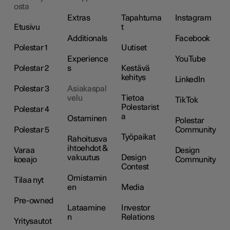
osta
Extras
Tapahtuma
Instagram
Etusivu
t
Additionals
Facebook
Polestar 1
Uutiset
Experience
YouTube
Polestar 2
s
Kestävä
kehitys
LinkedIn
Polestar 3
Asiakaspal
velu
Tietoa
TikTok
Polestarist
Polestar 4
a
Ostaminen
Polestar
Polestar 5
Community
Työpaikat
Rahoitusva
ihtoehdot &
Varaa
Design
vakuutus
Design
koeajo
Community
Contest
Omistamin
Tilaa nyt
en
Media
Pre-owned
Lataamine
Investor
n
Relations
Yritysautot