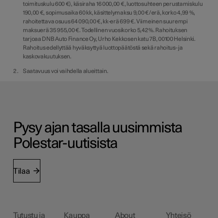
toimituskulu 600 €), käsiraha 16 000,00 €, luottosuhteen perustamiskulu
190,00 €, sopimusaika 60 kk, käsittelymaksu 9,00 €/erä, korko 4,99 %,
rahoitettava osuus 64 090,00 €, kk-erä 699 €. Viimeinen suurempi
maksuerä 35 955,00 €. Todellinen vuosikorko 5,42 %. Rahoituksen
tarjoaa DNB Auto Finance Oy, Urho Kekkosen katu 7B, 00100 Helsinki.
Rahoitus edellyttää hyväksyttyä luottopäätöstä sekä rahoitus- ja
kaskovakuutuksen.
Saatavuus voi vaihdella alueittain.
Pysy ajan tasalla uusimmista
Polestar-uutisista
Tilaa
Tutustu ja
Kauppa
About
Yhteisö