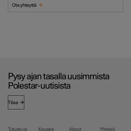
Ota yhteyttä
Pysy ajan tasalla uusimmista
Polestar-uutisista
Tilaa
Tutustu ja
Kauppa
About
Yhteisö