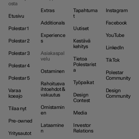
osta
Extras
Tapahtuma
Instagram
Etusivu
t
Additionals
Facebook
Polestar 1
Uutiset
Experience
YouTube
Polestar 2
s
Kestävä
kehitys
LinkedIn
Polestar 3
Asiakaspal
velu
Tietoa
TikTok
Polestarist
Polestar 4
a
Ostaminen
Polestar
Polestar 5
Community
Työpaikat
Rahoitusva
ihtoehdot &
Varaa
Design
vakuutus
Design
koeajo
Community
Contest
Omistamin
Tilaa nyt
en
Media
Pre-owned
Lataamine
Investor
n
Relations
Yritysautot