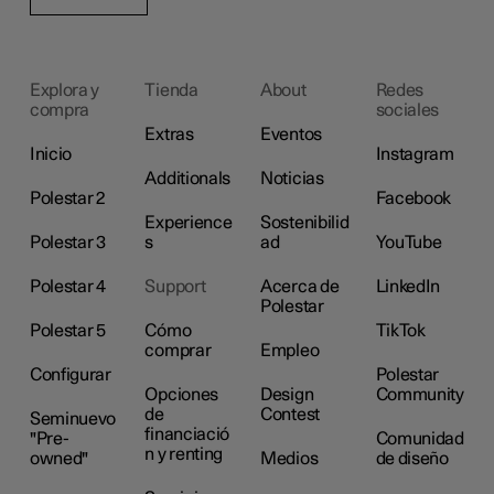
Explora y
Tienda
About
Redes
compra
sociales
Extras
Eventos
Inicio
Instagram
Additionals
Noticias
Polestar 2
Facebook
Experience
Sostenibilid
Polestar 3
s
ad
YouTube
Polestar 4
Support
Acerca de
LinkedIn
Polestar
Polestar 5
Cómo
TikTok
comprar
Empleo
Configurar
Polestar
Opciones
Design
Community
de
Contest
Seminuevo
financiació
"Pre-
Comunidad
n y renting
owned"
Medios
de diseño