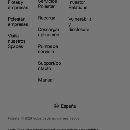
Servicios
Flotas y
Investor
Polestar
empresas
Relations
Recarga
Polestar
Vulnerabilit
empresas
y
Descargar
disclosure
aplicación
Visita
nuestros
Spaces
Puntos de
servicio
Support/co
ntacto
Manual
España
Polestar © 2026 Todos los derechos reservados
Legal
Ética
Privacidad
Cookies
Declaración de accesibilidad