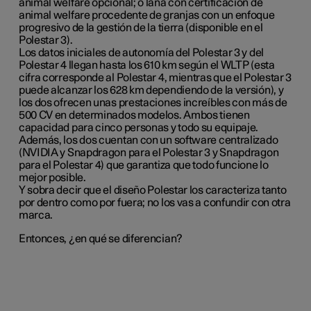
animal welfare opcional; o lana con certificación de
animal welfare procedente de granjas con un enfoque
progresivo de la gestión de la tierra (disponible en el
Polestar 3).
Los datos iniciales de autonomía del Polestar 3 y del
Polestar 4 llegan hasta los 610 km según el WLTP (esta
cifra corresponde al Polestar 4, mientras que el Polestar 3
puede alcanzar los 628 km dependiendo de la versión), y
los dos ofrecen unas prestaciones increíbles con más de
500 CV en determinados modelos. Ambos tienen
capacidad para cinco personas y todo su equipaje.
Además, los dos cuentan con un software centralizado
(NVIDIA y Snapdragon para el Polestar 3 y Snapdragon
para el Polestar 4) que garantiza que todo funcione lo
mejor posible.
Y sobra decir que el diseño Polestar los caracteriza tanto
por dentro como por fuera; no los vas a confundir con otra
marca.
Entonces, ¿en qué se diferencian?