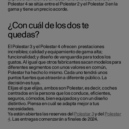
Polestar 4 se sitúa entre el Polestar 2 y el Polestar 3 en la
gama y tiene un precio acorde.
¿Con cuál de los dos te
quedas?
El Polestar 3 y el Polestar 4 ofrecen prestaciones
increíbles; calidad y equipamiento de gama alta;
funcionalidad; y diseño de vanguardia para todos los
gustos. Al igual que otros fabricantes sacan modelos para
diferentes segmentos con unos valores en común,
Polestar ha hecho lo mismo. Cada uno tendrá unos
puntos fuertes que atraerán a diferente público. La
decisión es tuya.
Elijas el que elijas, ambos son Polestar, es decir, coches
centrados en la persona que los conduce, eficientes,
seguros, cómodos, bien equipados y con un diseño
distintivo. Piensa en cuál se adapta mejor a tus
necesidades.
Ya están abiertas las reservas del
Polestar 3
y del
Polestar
4
. Las entregas comenzarán a finales de 2024.