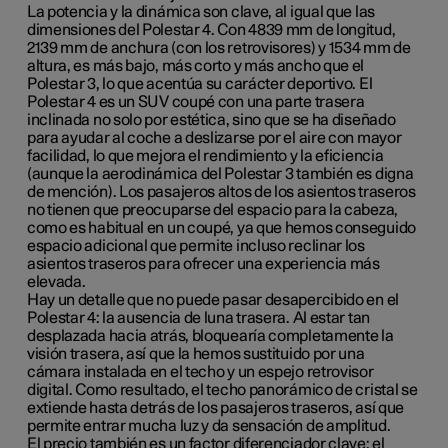
La potencia y la dinámica son clave, al igual que las
dimensiones del Polestar 4. Con 4839 mm de longitud,
2139 mm de anchura (con los retrovisores) y 1534 mm de
altura, es más bajo, más corto y más ancho que el
Polestar 3, lo que acentúa su carácter deportivo. El
Polestar 4 es un SUV coupé con una parte trasera
inclinada no solo por estética, sino que se ha diseñado
para ayudar al coche a deslizarse por el aire con mayor
facilidad, lo que mejora el rendimiento y la eficiencia
(aunque la aerodinámica del Polestar 3 también es digna
de mención). Los pasajeros altos de los asientos traseros
no tienen que preocuparse del espacio para la cabeza,
como es habitual en un coupé, ya que hemos conseguido
espacio adicional que permite incluso reclinar los
asientos traseros para ofrecer una experiencia más
elevada.
Hay un detalle que no puede pasar desapercibido en el
Polestar 4: la ausencia de luna trasera. Al estar tan
desplazada hacia atrás, bloquearía completamente la
visión trasera, así que la hemos sustituido por una
cámara instalada en el techo y un espejo retrovisor
digital. Como resultado, el techo panorámico de cristal se
extiende hasta detrás de los pasajeros traseros, así que
permite entrar mucha luz y da sensación de amplitud.
El precio también es un factor diferenciador clave: el