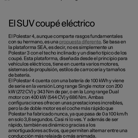
El SUV coupé eléctrico
El Polestar 4, aunque comparte rasgos fundamentales
con su hermano, es una
propuesta diferente
. Se basa en
la plataforma SEA, es decir, no es simplemente un
Polestar 3 con el techo inclinado y un diseño típico de los
coupé. Esta plataforma, diseñada desde el principio para
vehículos eléctricos, tiene en cuenta varios motores,
sistemas de propulsión, estilos de carrocería y tamaños
de batería.
El Polestar 4 cuenta con una batería de 100 kWh y viene
de serie en la versión Long range Single motor con 200
kW (272 CV) y 343 Nm de par, o en la Long range Dual
motor con 400 kW (544 CV) y 686 Nm. Ambas
configuraciones ofrecen unas prestaciones increíbles,
pero la de doble motor es el coche más rápido que
Polestar ha fabricado nunca, ya que pasa de 0 a 100 km/h
en solo 3,8 segundos. Casi ni lo ves. Y además de ser
rápido, también es dinámico gracias a los
amortiguadores activos, que permiten alternar entre una
conducción más relajada o más animada.