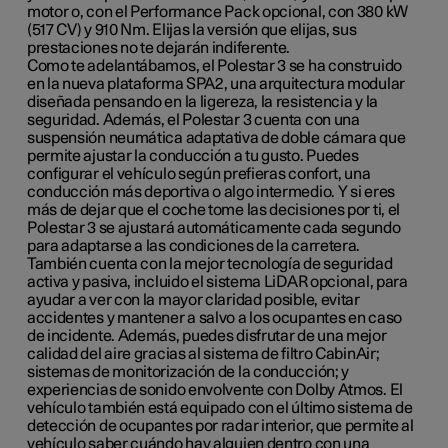
motor o, con el Performance Pack opcional, con 380 kW
(517 CV) y 910 Nm. Elijas la versión que elijas, sus
prestaciones no te dejarán indiferente.
Como te adelantábamos, el Polestar 3 se ha construido
en la nueva plataforma SPA2, una arquitectura modular
diseñada pensando en la ligereza, la resistencia y la
seguridad. Además, el Polestar 3 cuenta con una
suspensión neumática adaptativa de doble cámara que
permite ajustar la conducción a tu gusto. Puedes
configurar el vehículo según prefieras confort, una
conducción más deportiva o algo intermedio. Y si eres
más de dejar que el coche tome las decisiones por ti, el
Polestar 3 se ajustará automáticamente cada segundo
para adaptarse a las condiciones de la carretera.
También cuenta con la mejor tecnología de seguridad
activa y pasiva, incluido el sistema LiDAR opcional, para
ayudar a ver con la mayor claridad posible, evitar
accidentes y mantener a salvo a los ocupantes en caso
de incidente. Además, puedes disfrutar de una mejor
calidad del aire gracias al sistema de filtro CabinAir;
sistemas de monitorización de la conducción; y
experiencias de sonido envolvente con Dolby Atmos. El
vehículo también está equipado con el último sistema de
detección de ocupantes por radar interior, que permite al
vehículo saber cuándo hay alguien dentro con una