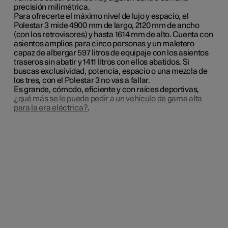
precisión milimétrica.
Para ofrecerte el máximo nivel de lujo y espacio, el
Polestar 3 mide 4900 mm de largo, 2120 mm de ancho
(con los retrovisores) y hasta 1614 mm de alto. Cuenta con
asientos amplios para cinco personas y un maletero
capaz de albergar 597 litros de equipaje con los asientos
traseros sin abatir y 1411 litros con ellos abatidos. Si
buscas exclusividad, potencia, espacio o una mezcla de
los tres, con el Polestar 3 no vas a fallar.
Es grande, cómodo, eficiente y con raíces deportivas,
¿qué más se le puede pedir a un vehículo de gama alta
para la era eléctrica?
.