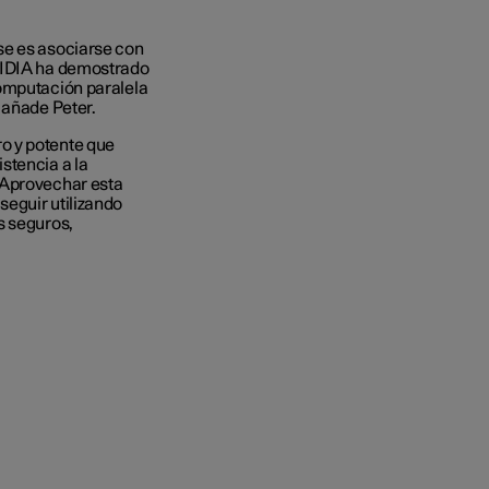
se es asociarse con
NVIDIA ha demostrado
computación paralela
, añade Peter.
o y potente que
stencia a la
 Aprovechar esta
eguir utilizando
s seguros,