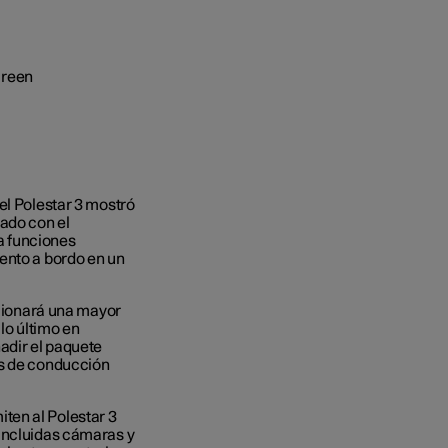
el Polestar 3 mostró
pado con el
a funciones
ento a bordo en un
rcionará una mayor
lo último en
adir el paquete
es de conducción
ten al Polestar 3
 incluidas cámaras y