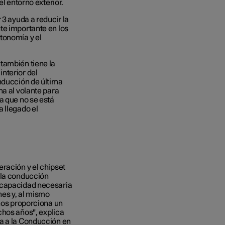
el entorno exterior.
 3 ayuda a reducir la
te importante en los
tonomía y el
también tiene la
nterior del
onducción de última
na al volante para
a que no se está
 llegado el
ración y el chipset
 la conducción
a capacidad necesaria
nes y, al mismo
 nos proporciona un
chos años", explica
ia a la Conducción en