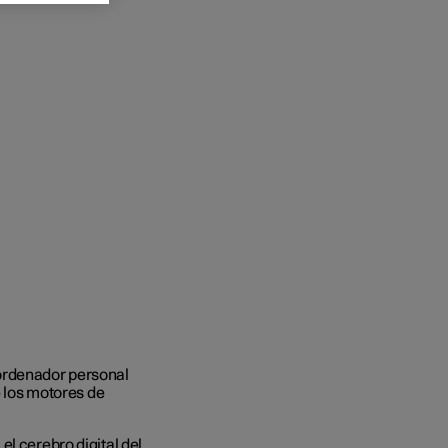
 ordenador personal
e los motores de
l cerebro digital del