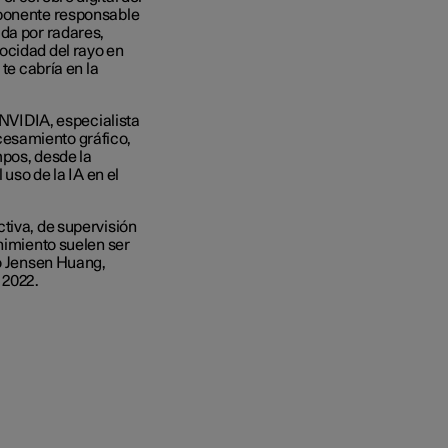
mponente responsable
ada por radares,
ocidad del rayo en
te cabría en la
 NVIDIA, especialista
cesamiento gráfico,
mpos, desde la
 uso de la IA en el
tiva, de supervisión
enimiento suelen ser
mó Jensen Huang,
 2022.