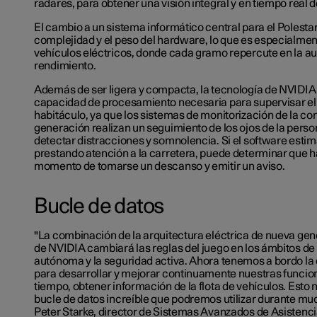
radares, para obtener una visión integral y en tiempo real d
El cambio a un sistema informático central para el Polestar
complejidad y el peso del hardware, lo que es especialmen
vehículos eléctricos, donde cada gramo repercute en la au
rendimiento.
Además de ser ligera y compacta, la tecnología de NVIDIA 
capacidad de procesamiento necesaria para supervisar el i
habitáculo, ya que los sistemas de monitorización de la c
generación realizan un seguimiento de los ojos de la perso
detectar distracciones y somnolencia. Si el software estim
prestando atención a la carretera, puede determinar que ha
momento de tomarse un descanso y emitir un aviso.
Bucle de datos
"La combinación de la arquitectura eléctrica de nueva gene
de NVIDIA cambiará las reglas del juego en los ámbitos de
autónoma y la seguridad activa. Ahora tenemos a bordo l
para desarrollar y mejorar continuamente nuestras funcio
tiempo, obtener información de la flota de vehículos. Esto
bucle de datos increíble que podremos utilizar durante mu
Peter Starke, director de Sistemas Avanzados de Asistenc