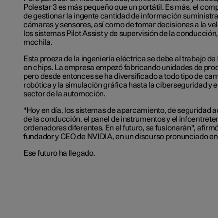
Polestar 3 es más pequeño que un portátil. Es más, el co
de gestionar la ingente cantidad de información suministr
cámaras y sensores, así como de tomar decisiones a la vel
los sistemas Pilot Assist y de supervisión de la conducción, 
mochila.
Esta proeza de la ingeniería eléctrica se debe al trabajo de
en chips. La empresa empezó fabricando unidades de pro
pero desde entonces se ha diversificado a todo tipo de ca
robótica y la simulación gráfica hasta la ciberseguridad y el
sector de la automoción.
"Hoy en día, los sistemas de aparcamiento, de seguridad ac
de la conducción, el panel de instrumentos y el infoentret
ordenadores diferentes. En el futuro, se fusionarán", afir
fundador y CEO de NVIDIA, en un discurso pronunciado en
Ese futuro ha llegado.