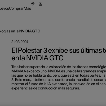
uevos
Comprar
Más
r 5
nú de segunda mano
Submenú de la tienda
Submenú Más
nologías en la NVIDIA GTC
21.03.2024
El Polestar 3 exhibe sus últimas 
as
Flotas y
en la NVIDIA GTC
ca de Polestar
tionals
Cómo c
abre en una nueva ventana)
Tras haber superado la valoración de los titanes tecnológ
enibilidad
eriences
Opciones
MAMAA excepto uno, NVIDIA es una de las grandes empre
las que no se habla tanto, pero que está en todas partes. T
culos con entrega rápida
culos con entrega rápida
culos con entrega rápida
rar Polestar 2
cias
3. Este mes, asistimos a su conferencia mundial de desarr
mostrar el futuro de la IA avanzada, la innovación en el habi
igurar
igurar
igurar
rar Polestar 3
sletter
experiencias de conducción más seguras.
rar Polestar 4