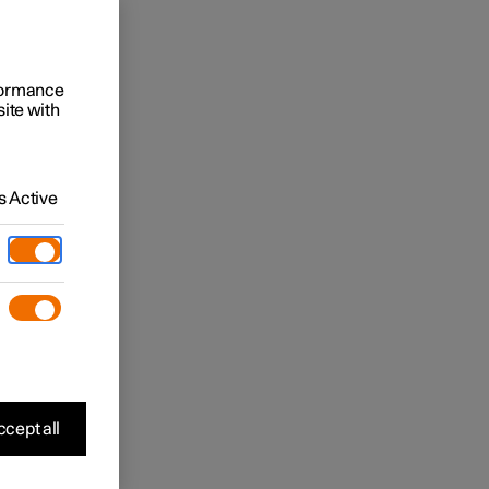
rformance
site with
 Active
cept all