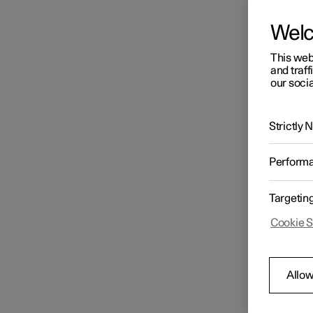
Wel
This web
and traff
our socia
Strictly
Perform
Targetin
Cookie S
Allow