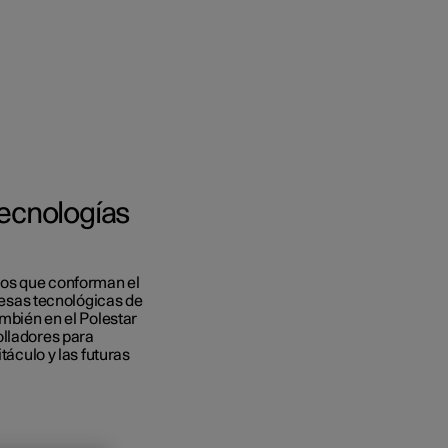
tecnologías
 empresas
omprar
icos que conforman el
 de financiación
sas tecnológicas de
ambién en el Polestar
olladores para
táculo y las futuras