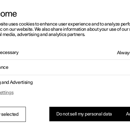
come
site uses cookies to enhance user experience and to analyze pe
ic on our website. We also share information about your use of our 
l media, advertising and analytics partners.
 Necessary
Always
ance
g and Advertising
ettings
Do not sell my personal data
Ac
 selected