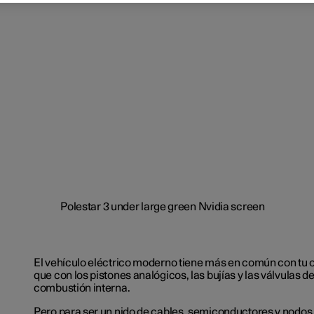
El vehículo eléctrico moderno tiene más en común con tu
que con los pistones analógicos, las bujías y las válvulas d
combustión interna.
Pero para ser un nido de cables, semiconductores y nodos, e