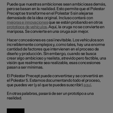
Puede que nuestras ambiciones sean ambiciosas demás,
pero se basan ​en la realidad. Esto permite que el Polestar
Precept se transforme en el Polestar 5 sin alejarse
demasiado de la idea original. Incluso contará con
mejoras e innovaciones
que se están probando en otros
prototipos de vehículos
. Aquí, la oruga no se convierte en
mariposa. Se convierte en una oruga aún mejor.
Hacer concesiones es casi inevitable. Los vehículos son
increíblemente complejos y, como tales, hay una enorme
cantidad de factores que intervienen en el proceso de
diseño y producción. Sin embargo, cuando se busca
crear algo ambicioso y realista, atrevido pero factible, una
visión que realmente sea realizable, esas concesiones
pasan a ser mínimas.
El Polestar Precept puede convertirse y se convertirá en
el Polestar 5. Estamos documentando todo el proceso,
que puedes ver (y al que te puedes suscribir)
aquí
.
En otras palabras, pasará de ser un prototipo a una
realidad.