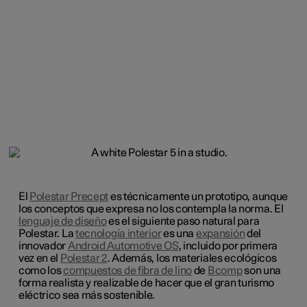
El
Polestar Precept
es técnicamente un prototipo, aunque
los conceptos que expresa no los contempla la norma. El
lenguaje de diseño
es el siguiente paso natural para
Polestar. La
tecnología interior
es una
expansión
del
innovador
Android Automotive OS
, incluido por primera
vez en el
Polestar 2
. Además, los materiales ecológicos
como los
compuestos de fibra de lino
de
Bcomp
son una
forma realista y realizable de hacer que el gran turismo
eléctrico sea más sostenible.