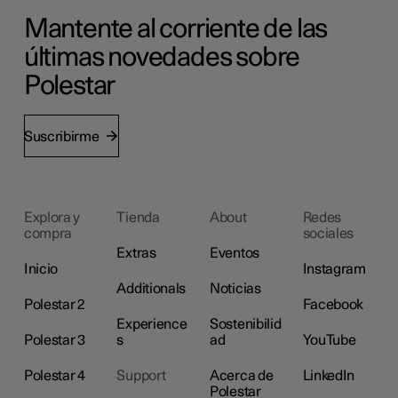
Mantente al corriente de las
últimas novedades sobre
Polestar
Suscribirme
Explora y
Tienda
About
Redes
compra
sociales
Extras
Eventos
Inicio
Instagram
Additionals
Noticias
Polestar 2
Facebook
Experience
Sostenibilid
Polestar 3
s
ad
YouTube
Polestar 4
Support
Acerca de
LinkedIn
Polestar