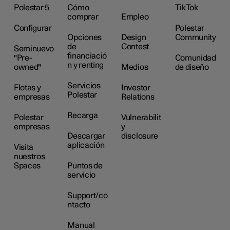
Polestar 5
Cómo
TikTok
comprar
Empleo
Configurar
Polestar
Opciones
Design
Community
de
Contest
Seminuevo
financiació
"Pre-
Comunidad
n y renting
owned"
Medios
de diseño
Servicios
Flotas y
Investor
Polestar
empresas
Relations
Recarga
Polestar
Vulnerabilit
empresas
y
Descargar
disclosure
aplicación
Visita
nuestros
Spaces
Puntos de
servicio
Support/co
ntacto
Manual