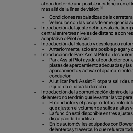
al conductor de una posible incidencia en el
1
más allá de la línea de visión:
Condiciones resbaladizas de la carretera
Vehículos con las luces de emergencia a
Introducción del ajuste del intervalo de tiemp
central entre tres niveles de distancia con re
adaptativo o Pilot Assist.
Introducción del plegado y desplegado automá
Anteriormente, solo era posible plegar y 
Introducción de Park Assist Pilot en los auto
Park Assist Pilot ayuda al conductor con 
plazas de aparcamiento adecuadas y las pl
aparcamiento y activar el aparcamiento au
conductor.
Al utilizar Park Assist Pilot para salir d
izquierda o hacia la derecha.
Introducción de la comunicación dentro del a
delantero no tendrán que levantar la voz para
El conductor y el pasajero del asiento de
que ajustan el volumen de salida a altas
La función está disponible en tres ajuste
discapacidad auditiva.
En los automóviles equipados con Bowers 
delanteros y traseros, lo que refuerza tod