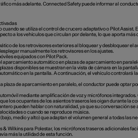
 tráfico más adelante. Connected Safety puede informar al conduct
ctivadas
o cuando se utiliza el control de crucero adaptativo o Pilot Assist.
specto a los vehículos que circulan por delante, lo que aporta más 
tico de los retrovisores exteriores al bloquear y desbloquear el a
desplegar manualmente los retrovisores en los ajustes.
móviles equipados con Pilot Pack.
el aparcamiento automático en plazas de aparcamiento en paralelo.
azas disponibles se muestran en la vista de cámara en la pantalla 
tomático en la pantalla. A continuación, el vehículo controlará la 
e una plaza de aparcamiento en paralelo, el conductor puede optar po
utomóvil mediante amplificación de voz y micrófonos integrados. 
 que los ocupantes de los asientos traseros les oigan durante la c
lantero pueden hablar con naturalidad, ya que su conversación se a
 velocidades o cuando se reproduce música.
s (bajo, medio y alto) que adaptan el volumen general a todas las 
& Wilkins para Polestar, los micrófonos traseros adicionales faci
avía más la utilidad de esta función.