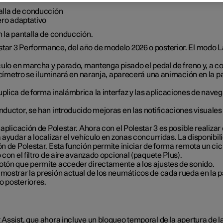
talla de conducción
ero adaptativo
n la pantalla de conducción.
star 3 Performance, del año de modelo 2026 o posterior. El modo 
culo en marcha y parado, mantenga pisado el pedal de freno y, a c
ocímetro se iluminará en naranja, aparecerá una animación en la p
plica de forma inalámbrica la interfaz y las aplicaciones de nave
nductor, se han introducido mejoras en las notificaciones visuales 
aplicación de Polestar. Ahora con el Polestar 3 es posible realizar 
 ayudar a localizar el vehículo en zonas concurridas. La disponibil
ón de Polestar. Esta función permite iniciar de forma remota un cic
 con el filtro de aire avanzado opcional (paquete Plus).
otón que permite acceder directamente a los ajustes de sonido.
mostrar la presión actual de los neumáticos de cada rueda en la pa
o posteriores.
t Assist, que ahora incluye un bloqueo temporal de la apertura d