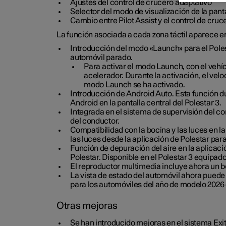
Ajustes del control de crucero adaptativo
Selector del modo de visualización de la pan
Cambio entre Pilot Assist y el control de cruc
La función asociada a cada zona táctil aparece e
Introducción del modo «Launch» para el Pole
automóvil parado.
Para activar el modo Launch, con el vehí
acelerador. Durante la activación, el vel
modo Launch se ha activado.
Introducción de Android Auto. Esta función du
Android en la pantalla central del Polestar 3.
Integrada en el sistema de supervisión del co
del conductor.
Compatibilidad con la bocina y las luces en la 
las luces desde la aplicación de Polestar para
Función de depuración del aire en la aplicaci
Polestar. Disponible en el Polestar 3 equipado
El reproductor multimedia incluye ahora un b
La vista de estado del automóvil ahora puede 
para los automóviles del año de modelo 2026 
Otras mejoras
Se han introducido mejoras en el sistema Exi