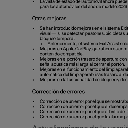
La vista de estado del automóvil ahora puede 
para los automóviles del año de modelo 2026 
Otras mejoras
Se han introducido mejoras en el sistema Exi
visual— si se detectan peatones, bicicletas u 
bloqueo temporal.
Anteriormente, el sistema Exit Assist sol
Mejoras en Apple CarPlay, que ahora es compa
contenido compatible.
Mejoras en el portón trasero de apertura con 
señal acústica más larga al cerrar el portón.
Mejoras en el funcionamiento del limpiaparabr
automática del limpiaparabrisas trasero al d
Mejoras en la funcionalidad de bloqueo y d
Corrección de errores
Corrección de un error por el que se mostraba
Corrección de un error por el que el desempa
Corrección de un error por el que el brillo de
Corrección de un error por el que la alarma p