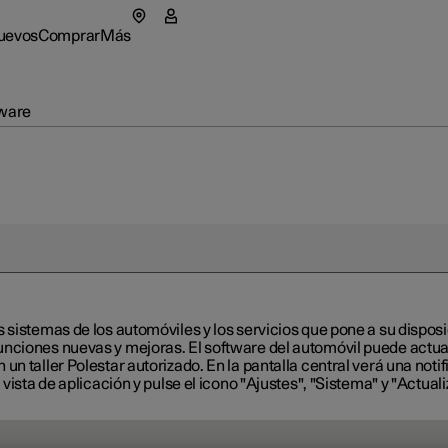
uevos
Comprar
Más
r 5
nú de segunda mano
Submenú de la tienda
Submenú Más
tware
as
Flotas y
ca de Polestar
tionals
Cómo c
abre en una nueva ventana)
enibilidad
eriences
Opciones
culos con entrega rápida
culos con entrega rápida
culos con entrega rápida
rar Polestar 2
cias
 sistemas de los automóviles y los servicios que pone a su disposi
nciones nuevas y mejoras. El software del automóvil puede actual
igurar
igurar
igurar
rar Polestar 3
sletter
n taller Polestar autorizado. En la pantalla central verá una notif
vista de aplicación y pulse el icono "Ajustes", "Sistema" y "Actual
rar Polestar 4