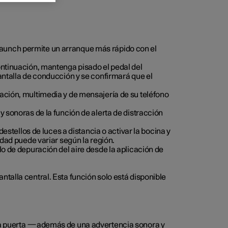
Launch permite un arranque más rápido con el
ontinuación, mantenga pisado el pedal del
antalla de conducción y se confirmará que el
gación, multimedia y de mensajería de su teléfono
y sonoras de la función de alerta de distracción
destellos de luces a distancia o activar la bocina y
idad puede variar según la región.
lo de depuración del aire desde la aplicación de
ntalla central. Esta función solo está disponible
e la puerta —además de una advertencia sonora y