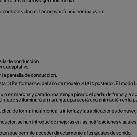
ente a través del widget multimedia.
tones del volante. Las nuevas funciones incluyen:
talla de conducción
ero adaptativo
n la pantalla de conducción.
star 3 Performance, del año de modelo 2026 o posterior. El modo 
culo en marcha y parado, mantenga pisado el pedal de freno y, a c
ocímetro se iluminará en naranja, aparecerá una animación en la p
plica de forma inalámbrica la interfaz y las aplicaciones de nave
nductor, se han introducido mejoras en las notificaciones visuales 
otón que permite acceder directamente a los ajustes de sonido.