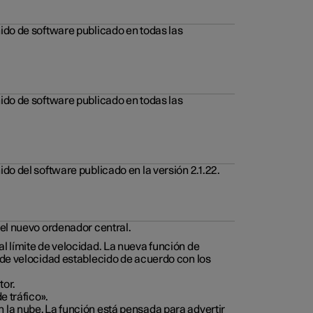
nido de software publicado en todas las
nido de software publicado en todas las
do del software publicado en la versión 2.1.22.
 el nuevo ordenador central.
l límite de velocidad. La nueva función de
e de velocidad establecido de acuerdo con los
tor.
e tráfico».
 la nube. La función está pensada para advertir