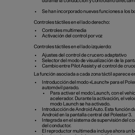
durante la conducción y controlarlo directam
Se han incorporado nuevas funciones a los bo
Controles táctiles en el lado derecho:
Controles multimedia
Activación del control por voz
Controles táctiles en el lado izquierdo:
Ajustes del control de crucero adaptativo
Selector del modo de visualización de la pan
Cambio entre Pilot Assist y el control de cruc
La función asociada a cada zona táctil aparece e
Introducción del modo «Launch» para el Pole
automóvil parado.
Para activar el modo Launch, con el vehí
acelerador. Durante la activación, el vel
modo Launch se ha activado.
Introducción de Android Auto. Esta función du
Android en la pantalla central del Polestar 3.
Integrada en el sistema de supervisión del co
del conductor.
El reproductor multimedia incluye ahora un b