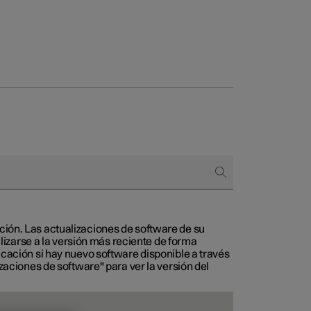
 empresas
omprar
 de financiación
ción. Las actualizaciones de software de su
izarse a la versión más reciente de forma
icación si hay nuevo software disponible a través
izaciones de software" para ver la versión del