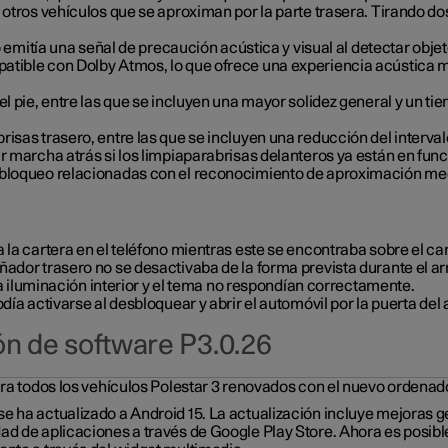
otros vehículos que se aproximan por la parte trasera. Tirando dos 
o emitía una señal de precaución acústica y visual al detectar obje
tible con Dolby Atmos, lo que ofrece una experiencia acústica má
el pie, entre las que se incluyen una mayor solidez general y un 
isas trasero, entre las que se incluyen una reducción del intervalo
ar marcha atrás si los limpiaparabrisas delanteros ya están en fun
esbloqueo relacionadas con el reconocimiento de aproximación me
 la cartera en el teléfono mientras este se encontraba sobre el ca
ñador trasero no se desactivaba de la forma prevista durante el a
 la iluminación interior y el tema no respondían correctamente.
odía activarse al desbloquear y abrir el automóvil por la puerta d
ón de software P3.0.26
ara todos los vehículos Polestar 3 renovados con el nuevo ordenado
 ha actualizado a Android 15. La actualización incluye mejoras ge
d de aplicaciones a través de Google Play Store. Ahora es posible