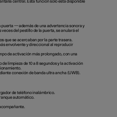
ntalla central. Esta función solo está disponible
e la puerta —además de una advertencia sonora y
veces del pestillo de la puerta, se anulará el
tos que se acercaban por la parte trasera.
s envolvente y direccional al reproducir
tiempo de activación más prolongado, con una
 de limpieza de 10 a 8 segundos y la activación
cionamiento.
diante conexión de banda ultra ancha (UWB).
rgador de teléfono inalámbrico.
rranque automático.
el acompañante.