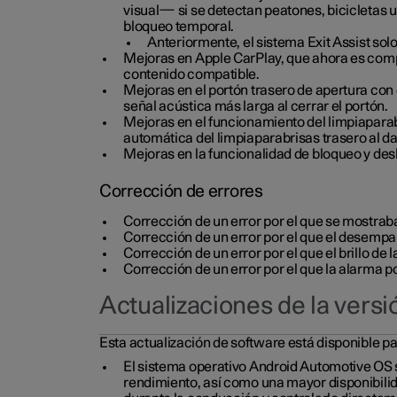
visual— si se detectan peatones, bicicletas u 
bloqueo temporal.
Anteriormente, el sistema Exit Assist sol
Mejoras en Apple CarPlay, que ahora es compa
contenido compatible.
Mejoras en el portón trasero de apertura con 
señal acústica más larga al cerrar el portón.
Mejoras en el funcionamiento del limpiaparabr
automática del limpiaparabrisas trasero al d
Mejoras en la funcionalidad de bloqueo y d
Corrección de errores
Corrección de un error por el que se mostraba
Corrección de un error por el que el desempa
Corrección de un error por el que el brillo de
Corrección de un error por el que la alarma p
Actualizaciones de la versi
Esta actualización de software está disponible p
El sistema operativo Android Automotive OS se
rendimiento, así como una mayor disponibilida