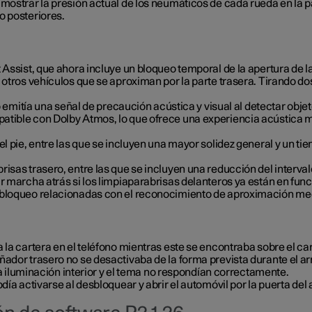
mostrar la presión actual de los neumáticos de cada rueda en la pa
o posteriores.
t Assist, que ahora incluye un bloqueo temporal de la apertura d
otros vehículos que se aproximan por la parte trasera. Tirando dos 
o emitía una señal de precaución acústica y visual al detectar obje
tible con Dolby Atmos, lo que ofrece una experiencia acústica má
el pie, entre las que se incluyen una mayor solidez general y un 
isas trasero, entre las que se incluyen una reducción del intervalo
ar marcha atrás si los limpiaparabrisas delanteros ya están en fun
esbloqueo relacionadas con el reconocimiento de aproximación me
 la cartera en el teléfono mientras este se encontraba sobre el ca
ñador trasero no se desactivaba de la forma prevista durante el a
 la iluminación interior y el tema no respondían correctamente.
odía activarse al desbloquear y abrir el automóvil por la puerta d