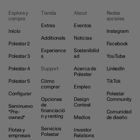
Explora y
Tienda
About
Redes
compra
sociales
Extras
Eventos
Inicio
Instagram
Additionals
Noticias
Polestar 2
Facebook
Experience
Sostenibilid
Polestar 3
s
ad
YouTube
Polestar 4
Support
Acerca de
LinkedIn
Polestar
Polestar 5
Cómo
TikTok
comprar
Empleo
Configurar
Polestar
Opciones
Design
Community
de
Contest
Seminuevo
financiació
"Pre-
Comunidad
n y renting
owned"
Medios
de diseño
Servicios
Flotas y
Investor
Polestar
empresas
Relations