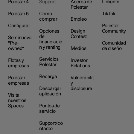
Polestar 4
Support
Acerca de
LinkedIn
Polestar
Polestar 5
Cómo
TikTok
comprar
Empleo
Configurar
Polestar
Opciones
Design
Community
de
Contest
Seminuevo
financiació
"Pre-
Comunidad
n y renting
owned"
Medios
de diseño
Servicios
Flotas y
Investor
Polestar
empresas
Relations
Recarga
Polestar
Vulnerabilit
empresas
y
Descargar
disclosure
aplicación
Visita
nuestros
Spaces
Puntos de
servicio
Support/co
ntacto