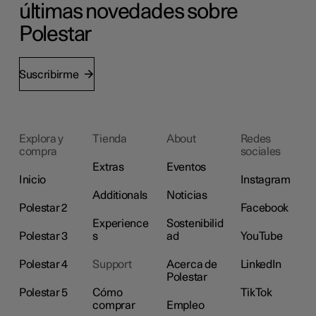
últimas novedades sobre
Polestar
Suscribirme
Explora y
Tienda
About
Redes
compra
sociales
Extras
Eventos
Inicio
Instagram
Additionals
Noticias
Polestar 2
Facebook
Experience
Sostenibilid
Polestar 3
s
ad
YouTube
Polestar 4
Support
Acerca de
LinkedIn
Polestar
Polestar 5
Cómo
TikTok
comprar
Empleo