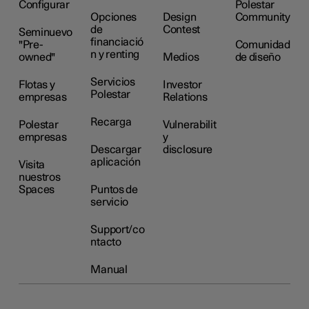
Configurar
Polestar
Opciones
Design
Community
de
Contest
Seminuevo
financiació
"Pre-
Comunidad
n y renting
owned"
Medios
de diseño
Servicios
Flotas y
Investor
Polestar
empresas
Relations
Recarga
Polestar
Vulnerabilit
empresas
y
Descargar
disclosure
aplicación
Visita
nuestros
Spaces
Puntos de
servicio
Support/co
ntacto
Manual