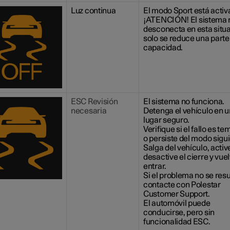
Luz continua
El modo Sport está activ
¡ATENCIÓN!
El sistema 
desconecta en esta situ
solo se reduce una parte
capacidad.
ESC Revisión
El sistema no funciona.
necesaria
Detenga el vehículo en u
lugar seguro.
Verifique si el fallo es t
o persiste del modo sigu
Salga del vehículo, activ
desactive el cierre y vue
entrar.
Si el problema no se res
contacte con Polestar
Customer Support.
El automóvil puede
conducirse, pero sin
funcionalidad ESC.