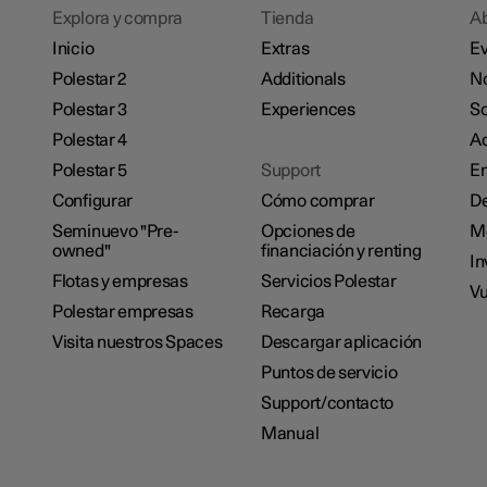
Explora y compra
Tienda
A
Inicio
Extras
Ev
Polestar 2
Additionals
No
Polestar 3
Experiences
So
Polestar 4
Ac
Polestar 5
Support
E
Configurar
Cómo comprar
De
Seminuevo "Pre-
Opciones de
M
owned"
financiación y renting
In
Flotas y empresas
Servicios Polestar
Vu
Polestar empresas
Recarga
Visita nuestros Spaces
Descargar aplicación
Puntos de servicio
Support/contacto
Manual