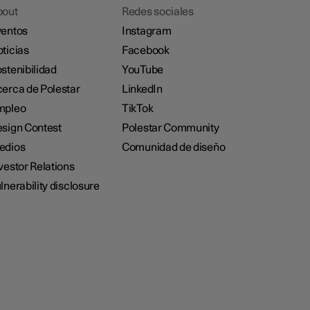
bout
Redes sociales
entos
Instagram
ticias
Facebook
stenibilidad
YouTube
erca de Polestar
LinkedIn
mpleo
TikTok
sign Contest
Polestar Community
edios
Comunidad de diseño
vestor Relations
lnerability disclosure