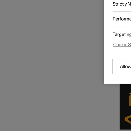
Funciones del control de
En la 
Strictly
velocidad constante
mensaj
contin
Perform
Símb
Funciones del limitador de
velocidad
Targetin
Cookie S
Alerta de distancia
Allow
Información de puntos ciegos
Cross Traffic Alert
Rear Collision Warning
(Advertencia de Colisión por
Alcance trasero)