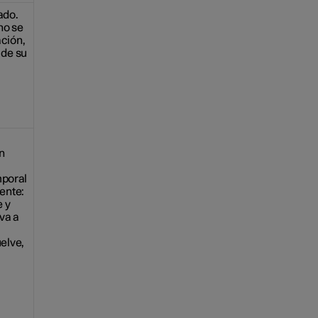
ado.
no se
ación,
 de su
n
emporal
iente:
e y
lva a
uelve,