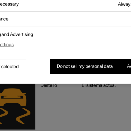
pantalla del conductor pueden mostrarse una serie de símbolos y
 Necessary
Always
1
es referentes al control electrónico de estabilidad (ESC
). Ofre
uación algunos ejemplos.
ance
olo
Mensaje
Significado
Luz continua
Control de sistema en la
g and Advertising
durante
puesta en marcha del
aprox. 2 segundos
automóvil.
ettings
Do not sell my personal data
Ac
 selected
Destello
El sistema actúa.