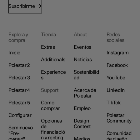
Suscribirme
Explora y
Tienda
About
Redes
compra
sociales
Extras
Eventos
Inicio
Instagram
Additionals
Noticias
Polestar 2
Facebook
Experience
Sostenibilid
Polestar 3
s
ad
YouTube
Polestar 4
Support
Acerca de
LinkedIn
Polestar
Polestar 5
Cómo
TikTok
comprar
Empleo
Configurar
Polestar
Opciones
Design
Community
de
Contest
Seminuevo
financiació
"Pre-
Comunidad
n y renting
owned"
Medios
de diseño