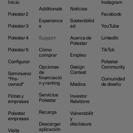
Inicio
Instagram
Additionals
Noticias
Polestar 2
Facebook
Experience
Sostenibilid
Polestar 3
s
ad
YouTube
Polestar 4
Support
Acerca de
LinkedIn
Polestar
Polestar 5
Cómo
TikTok
comprar
Empleo
Configurar
Polestar
Opciones
Design
Community
de
Contest
Seminuevo
financiació
"Pre-
Comunidad
n y renting
owned"
Medios
de diseño
Servicios
Flotas y
Investor
Polestar
empresas
Relations
Recarga
Polestar
Vulnerabilit
empresas
y
Descargar
disclosure
aplicación
Visita